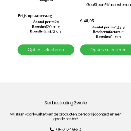
heeft
heeft
GeoSteen® Kasseistenen
meerdere
meerdere
variaties.
variaties.
Prijs op aanvraag
Deze
Deze
€
48,95
optie
Aantal per m2:
1
optie
Breedte:
120 mm
kan
kan
Aantal per m2:
33.3
Breedte (cm):
12 cm
Beschermfactor:
25
gekozen
gekozen
Breedte:
0 mm
worden
worden
op
op
de
de
Opties selecteren
Opties selecteren
productpagina
productpagina
Sierbestrating Zwolle
Wij staan voor kwaliteit van de producten, persoonlijk contact en een
goede service!
06-21245650