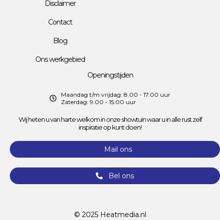
Disclaimer
Contact
Blog
Ons werkgebied
Openingstijden
Maandag t/m vrijdag: 8.00 - 17.00 uur
Zaterdag: 9.00 - 15:00 uur
Wij heten u van harte welkom in onze showtuin waar u in alle rust zelf
inspiratie op kunt doen!
Mail ons
Bel ons
© 2025
Heatmedia.nl