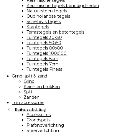
Keramische tegels
Keramische tegels benodigdheden
Natuursteen tegels
Oud hollandse tegels
Schellevis tegels
Staptegels
Terrastegels en betontegels
Tuintegels 30x30
Tuintegels 50x50
Tuintegels 80x80
Tuintegels 100x100
Tuintegels 6cm
Tuintegels 7cm
Tuintegels Finess
Grind, split & zand
Grind
Keien en brokken
Split
Zanden
Tuin accessoires
Buitenverlichting
Accessoires
Grondspots
Plafondverlichting
Sfeerverlichting