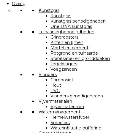
Overig
Kunstgras
Kunstgras
Kunstgras benodigdheden
One DNA kunstgras
Tuinaanlegbenodigdheden
Grindroosters
Kitten en lijmen
Mortel en cement
Potgrond en tuinaarde
Stabilisatie- en gronddoeken
Tegeldragers
Voegzanden
Vlonders
Composiet
Hout
PVC
Vlonders benodigdheden
Vijvermaterialen
Vijvermaterialen
Watermanagement
Hemelwaterafvoer
Sproeiers
Waterinfiltratie-buffering