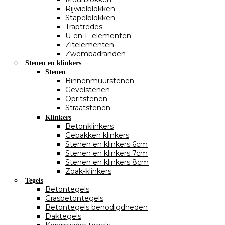
Rijwielblokken
Stapelblokken
Traptredes
U-en-L-elementen
Zitelementen
Zwembadranden
Stenen en klinkers
Stenen
Binnenmuurstenen
Gevelstenen
Opritstenen
Straatstenen
Klinkers
Betonklinkers
Gebakken klinkers
Stenen en klinkers 6cm
Stenen en klinkers 7cm
Stenen en klinkers 8cm
Zoak-klinkers
Tegels
Betontegels
Grasbetontegels
Betontegels benodigdheden
Daktegels