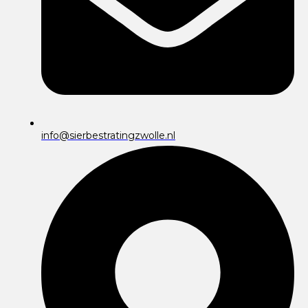
info@sierbestratingzwolle.nl