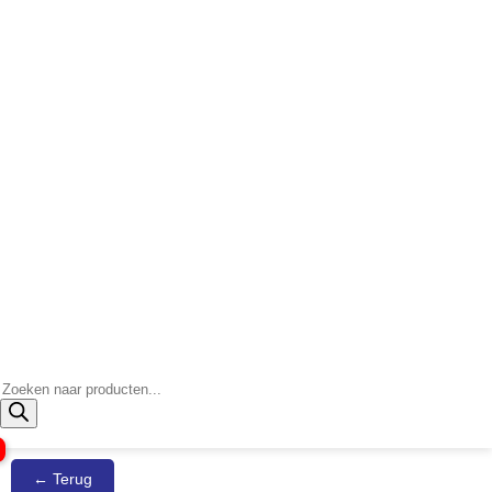
Producten
zoeken
← Terug