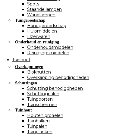
Spots
Staande lampen
Wandlampen
Tuingereedschap
Handgereedschap
Hulpmiddelen
IJzerwaren
Onderhoud en reiniging
Onderhoudsmiddelen
Reinigingsmiddelen
Tuinhout
Overkappingen
Blokhutten
Overkapping benodigdheden
Schuttingen
Schutting benodigdheden
Schuttingpalen
Tuinpoorten
Tuinschermen
Tuinhout
Houten profielen
Tuinbalken
Tuinpalen
Tuinplanken