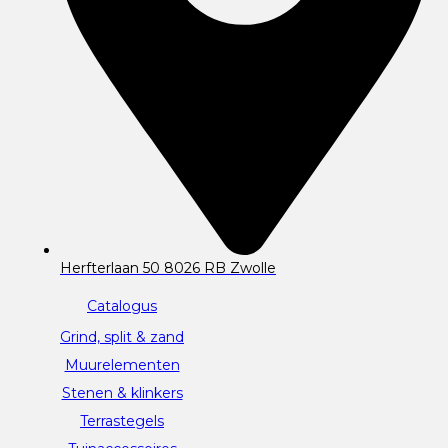
Herfterlaan 50 8026 RB Zwolle
Catalogus
Grind, split & zand
Muurelementen
Stenen & klinkers
Terrastegels