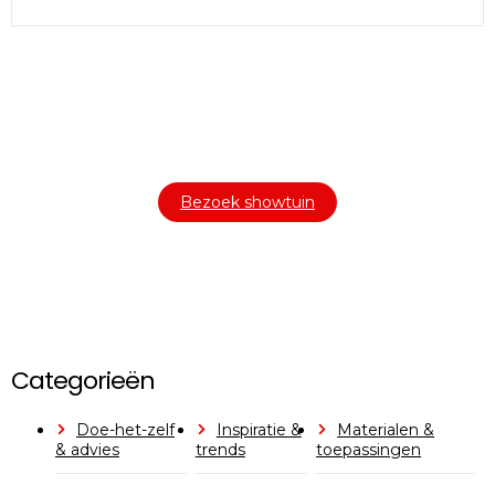
Bezoek onze showtuin
In onze
ontdekt u een uitgebreid
1000m² grote showtuin
assortiment aan sierbestrating, tuintegels en andere
materialen om uw buitenruimte compleet te maken.
Bezoek showtuin
Categorieën
Doe-het-zelf
Inspiratie &
Materialen &
& advies
trends
toepassingen