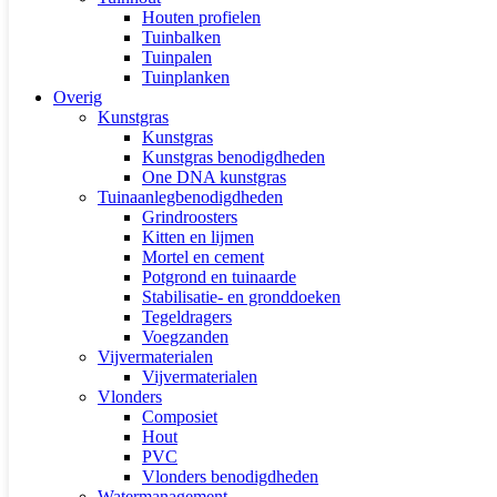
Houten profielen
Tuinbalken
Tuinpalen
Tuinplanken
Overig
Kunstgras
Kunstgras
Kunstgras benodigdheden
One DNA kunstgras
Tuinaanlegbenodigdheden
Grindroosters
Kitten en lijmen
Mortel en cement
Potgrond en tuinaarde
Stabilisatie- en gronddoeken
Tegeldragers
Voegzanden
Vijvermaterialen
Vijvermaterialen
Vlonders
Composiet
Hout
PVC
Vlonders benodigdheden
Watermanagement