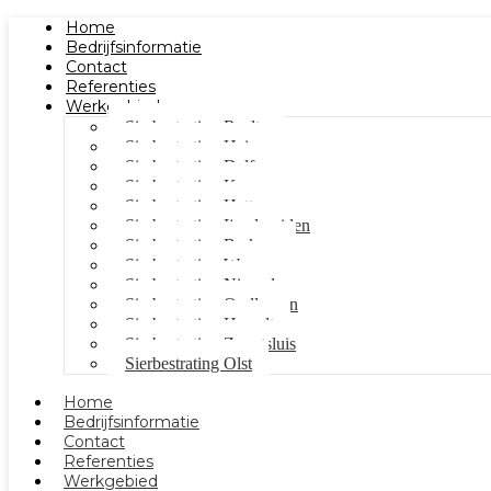
Home
Bedrijfsinformatie
Contact
Referenties
Werkgebied
Sierbestrating Raalte
Sierbestrating Heino
Sierbestrating Dalfsen
Sierbestrating Kampen
Sierbestrating Hattem
Sierbestrating Ijsselmuiden
Sierbestrating Berkum
Sierbestrating Wezep
Sierbestrating Nieuwleusen
Sierbestrating Oudleusen
Sierbestrating Hasselt
Sierbestrating Zwartsluis
Sierbestrating Olst
Home
Bedrijfsinformatie
Contact
Referenties
Werkgebied