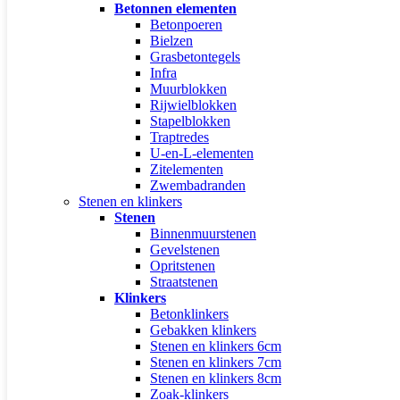
Betonnen elementen
Betonpoeren
Bielzen
Grasbetontegels
Infra
Muurblokken
Rijwielblokken
Stapelblokken
Traptredes
U-en-L-elementen
Zitelementen
Zwembadranden
Stenen en klinkers
Stenen
Binnenmuurstenen
Gevelstenen
Opritstenen
Straatstenen
Klinkers
Betonklinkers
Gebakken klinkers
Stenen en klinkers 6cm
Stenen en klinkers 7cm
Stenen en klinkers 8cm
Zoak-klinkers