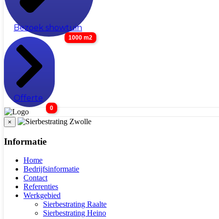
Bezoek showtuin
1000 m2
Offerte
0
×
Informatie
Home
Bedrijfsinformatie
Contact
Referenties
Werkgebied
Sierbestrating Raalte
Sierbestrating Heino