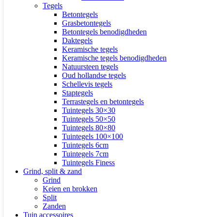
Tegels
Betontegels
Grasbetontegels
Betontegels benodigdheden
Daktegels
Keramische tegels
Keramische tegels benodigdheden
Natuursteen tegels
Oud hollandse tegels
Schellevis tegels
Staptegels
Terrastegels en betontegels
Tuintegels 30×30
Tuintegels 50×50
Tuintegels 80×80
Tuintegels 100×100
Tuintegels 6cm
Tuintegels 7cm
Tuintegels Finess
Grind, split & zand
Grind
Keien en brokken
Split
Zanden
Tuin accessoires