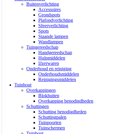
Buitenverlichting
Accessoires
Grondspots
Plafondverlichting
Sfeerverlichting
Spots
Staande lampen
Wandlampen
Tuingereedschap
Handgereedschap
Hulpmiddelen
IJzerwaren
Onderhoud en reiniging
Onderhoudsmiddelen
Reinigingsmiddelen
Tuinhout
Overkappingen
Blokhutten
Overkapping benodigdheden
Schuttingen
Schutting benodigdheden
Schuttingpalen
Tuinpoorten
Tuinschermen
Tuinhout