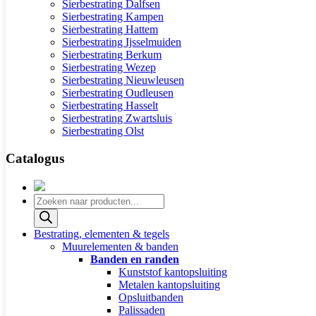
Sierbestrating Dalfsen
Sierbestrating Kampen
Sierbestrating Hattem
Sierbestrating Ijsselmuiden
Sierbestrating Berkum
Sierbestrating Wezep
Sierbestrating Nieuwleusen
Sierbestrating Oudleusen
Sierbestrating Hasselt
Sierbestrating Zwartsluis
Sierbestrating Olst
Catalogus
Producten
zoeken
Bestrating, elementen & tegels
Muurelementen & banden
Banden en randen
Kunststof kantopsluiting
Metalen kantopsluiting
Opsluitbanden
Palissaden