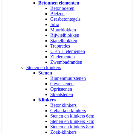
Betonnen elementen
Betonpoeren
Bielzen
Grasbetontegels
Infra
Muurblokken
Rijwielblokken
Stapelblokken
Traptredes
U-en-L-elementen
Zitelementen
Zwembadranden
Stenen en klinkers
Stenen
Binnenmuurstenen
Gevelstenen
Opritstenen
Straatstenen
Klinkers
Betonklinkers
Gebakken klinkers
Stenen en klinkers 6cm
Stenen en klinkers 7cm
Stenen en klinkers 8cm
Zoak-klinkers