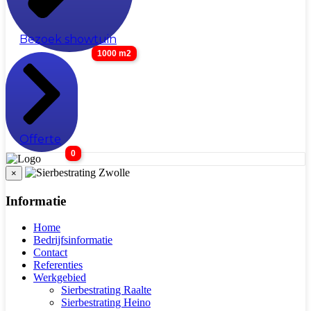
Bezoek showtuin
1000 m2
Offerte
0
×
Informatie
Home
Bedrijfsinformatie
Contact
Referenties
Werkgebied
Sierbestrating Raalte
Sierbestrating Heino