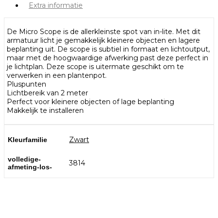
Extra informatie
De Micro Scope is de allerkleinste spot van in-lite. Met dit
armatuur licht je gemakkelijk kleinere objecten en lagere
beplanting uit. De scope is subtiel in formaat en lichtoutput,
maar met de hoogwaardige afwerking past deze perfect in
je lichtplan. Deze scope is uitermate geschikt om te
verwerken in een plantenpot.
Pluspunten
Lichtbereik van 2 meter
Perfect voor kleinere objecten of lage beplanting
Makkelijk te installeren
Zwart
Kleurfamilie
volledige-
3814
afmeting-los-
Bezoek onze showtuin
In onze
ontdekt u een uitgebreid
1000m² grote showtuin