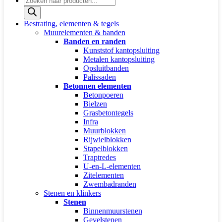
zoeken
Bestrating, elementen & tegels
Muurelementen & banden
Banden en randen
Kunststof kantopsluiting
Metalen kantopsluiting
Opsluitbanden
Palissaden
Betonnen elementen
Betonpoeren
Bielzen
Grasbetontegels
Infra
Muurblokken
Rijwielblokken
Stapelblokken
Traptredes
U-en-L-elementen
Zitelementen
Zwembadranden
Stenen en klinkers
Stenen
Binnenmuurstenen
Gevelstenen