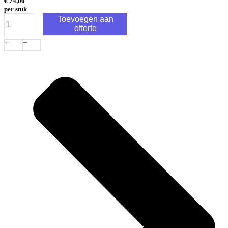
€
74,00
per stuk
In-
Toevoegen aan
Lite
offerte
Micro
Scope
12v
aantal