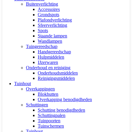
Buitenverlichting
Accessoires
Grondspots
Plafondverlichting
Sfeerverlichting
Spots
Staande lampen
Wandlampen
Tuingereedschap
Handgereedschap
Hulpmiddelen
IJzerwaren
Onderhoud en reiniging
Onderhoudsmiddelen
Reinigingsmiddelen
Tuinhout
Overkappingen
Blokhutten
Overkapping benodigdheden
Schuttingen
Schutting benodigdheden
Schuttingpalen
Tuinpoorten
Tuinschermen
Tuinhout