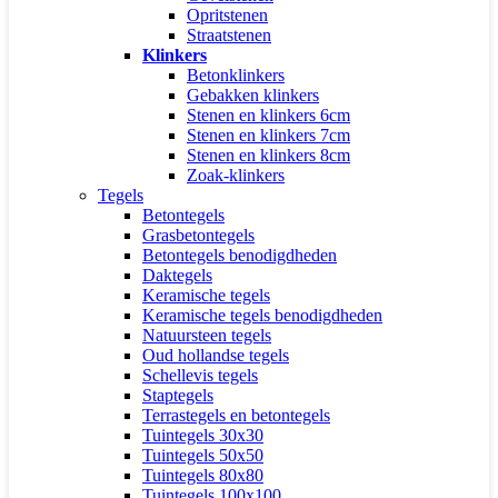
Opritstenen
Straatstenen
Klinkers
Betonklinkers
Gebakken klinkers
Stenen en klinkers 6cm
Stenen en klinkers 7cm
Stenen en klinkers 8cm
Zoak-klinkers
Tegels
Betontegels
Grasbetontegels
Betontegels benodigdheden
Daktegels
Keramische tegels
Keramische tegels benodigdheden
Natuursteen tegels
Oud hollandse tegels
Schellevis tegels
Staptegels
Terrastegels en betontegels
Tuintegels 30x30
Tuintegels 50x50
Tuintegels 80x80
Tuintegels 100x100