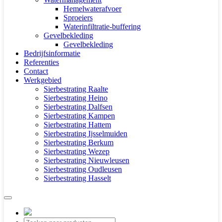
Hemelwaterafvoer
Sproeiers
Waterinfiltratie-buffering
Gevelbekleding
Gevelbekleding
Bedrijfsinformatie
Referenties
Contact
Werkgebied
Sierbestrating Raalte
Sierbestrating Heino
Sierbestrating Dalfsen
Sierbestrating Kampen
Sierbestrating Hattem
Sierbestrating Ijsselmuiden
Sierbestrating Berkum
Sierbestrating Wezep
Sierbestrating Nieuwleusen
Sierbestrating Oudleusen
Sierbestrating Hasselt
Producten