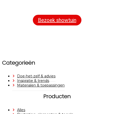
assortiment aan sierbestrating, tuintegels en andere
materialen om uw buitenruimte compleet te maken.
Bezoek showtuin
Categorieën
Doe-het-zelf & advies
Inspiratie & trends
Materialen & toepassingen
Producten
Alles