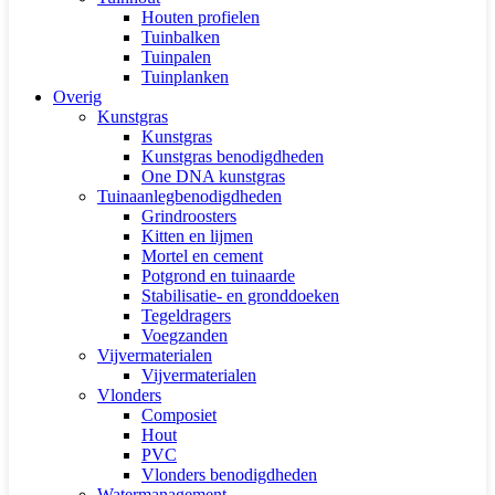
Houten profielen
Tuinbalken
Tuinpalen
Tuinplanken
Overig
Kunstgras
Kunstgras
Kunstgras benodigdheden
One DNA kunstgras
Tuinaanlegbenodigdheden
Grindroosters
Kitten en lijmen
Mortel en cement
Potgrond en tuinaarde
Stabilisatie- en gronddoeken
Tegeldragers
Voegzanden
Vijvermaterialen
Vijvermaterialen
Vlonders
Composiet
Hout
PVC
Vlonders benodigdheden
Watermanagement