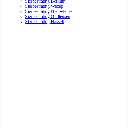
Sierbestrating Berkum
Sierbestrating Wezep
Sierbestrating Nieuwleusen
Sierbestrating Oudleusen
Sierbestrating Hasselt