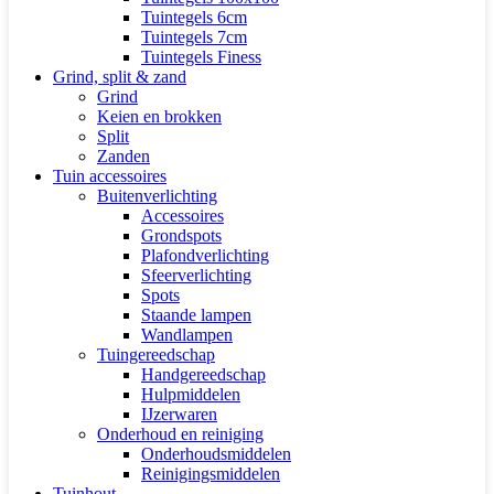
Tuintegels 6cm
Tuintegels 7cm
Tuintegels Finess
Grind, split & zand
Grind
Keien en brokken
Split
Zanden
Tuin accessoires
Buitenverlichting
Accessoires
Grondspots
Plafondverlichting
Sfeerverlichting
Spots
Staande lampen
Wandlampen
Tuingereedschap
Handgereedschap
Hulpmiddelen
IJzerwaren
Onderhoud en reiniging
Onderhoudsmiddelen
Reinigingsmiddelen
Tuinhout