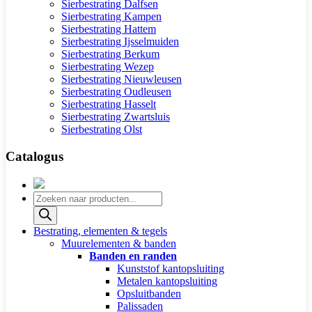
Sierbestrating Dalfsen
Sierbestrating Kampen
Sierbestrating Hattem
Sierbestrating Ijsselmuiden
Sierbestrating Berkum
Sierbestrating Wezep
Sierbestrating Nieuwleusen
Sierbestrating Oudleusen
Sierbestrating Hasselt
Sierbestrating Zwartsluis
Sierbestrating Olst
Catalogus
Producten
zoeken
Bestrating, elementen & tegels
Muurelementen & banden
Banden en randen
Kunststof kantopsluiting
Metalen kantopsluiting
Opsluitbanden
Palissaden