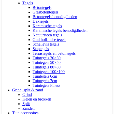
Tegels
Betontegels
Grasbetontegels
Betontegels benodigdheden
Daktegels
Keramische tegels
Keramische tegels benodigdheden
Natuursteen tegels
Oud hollandse tegels
Schellevis tegels
Staptegels
Terrastegels en betontegels
Tuintegels 30×30
Tuintegels 50×50
Tuintegels 80×80
Tuintegels 100×100
Tuintegels 6cm
Tuintegels 7cm
Tuintegels Finess
Grind, split & zand
Grind
Keien en brokken
Split
Zanden
Tuin accessoires