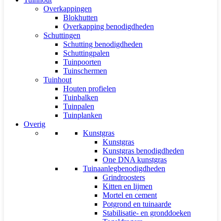
Overkappingen
Blokhutten
Overkapping benodigdheden
Schuttingen
Schutting benodigdheden
Schuttingpalen
Tuinpoorten
Tuinschermen
Tuinhout
Houten profielen
Tuinbalken
Tuinpalen
Tuinplanken
Overig
Kunstgras
Kunstgras
Kunstgras benodigdheden
One DNA kunstgras
Tuinaanlegbenodigdheden
Grindroosters
Kitten en lijmen
Mortel en cement
Potgrond en tuinaarde
Stabilisatie- en gronddoeken