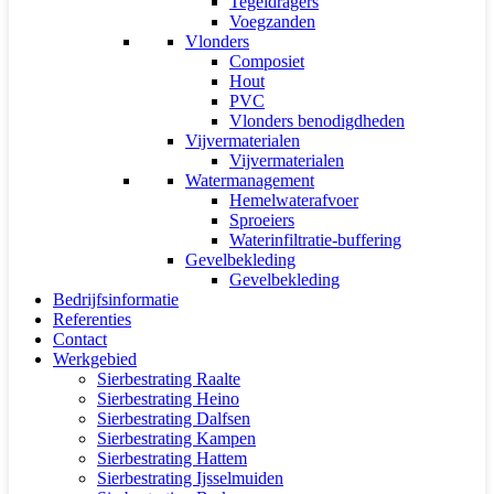
Tegeldragers
Voegzanden
Vlonders
Composiet
Hout
PVC
Vlonders benodigdheden
Vijvermaterialen
Vijvermaterialen
Watermanagement
Hemelwaterafvoer
Sproeiers
Waterinfiltratie-buffering
Gevelbekleding
Gevelbekleding
Bedrijfsinformatie
Referenties
Contact
Werkgebied
Sierbestrating Raalte
Sierbestrating Heino
Sierbestrating Dalfsen
Sierbestrating Kampen
Sierbestrating Hattem
Sierbestrating Ijsselmuiden