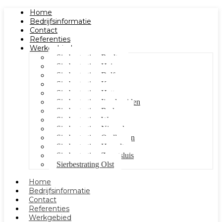
Home
Bedrijfsinformatie
Contact
Referenties
Werkgebied
Sierbestrating Raalte
Sierbestrating Heino
Sierbestrating Dalfsen
Sierbestrating Kampen
Sierbestrating Hattem
Sierbestrating Ijsselmuiden
Sierbestrating Berkum
Sierbestrating Wezep
Sierbestrating Nieuwleusen
Sierbestrating Oudleusen
Sierbestrating Hasselt
Sierbestrating Zwartsluis
Sierbestrating Olst
Home
Bedrijfsinformatie
Contact
Referenties
Werkgebied