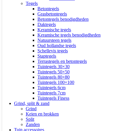
Tegels
Betontegels
Grasbetontegels
Betontegels benodigdheden
Daktegels
Keramische tegels
Keramische tegels benodigdheden
Natuursteen tegels
Oud hollandse tegels
Schellevis tegels
Staptegels
Terrastegels en betontegels
Tuintegels 30×30
Tuintegels 50×50
Tuintegels 80×80
Tuintegels 100×100
Tuintegels 6cm
Tuintegels 7cm
Tuintegels Finess
Grind, split & zand
Grind
Keien en brokken
Split
Zanden
Tuin accessoires