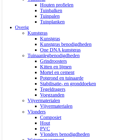
Houten profielen
Tuinbalken
Tuinpalen
Tuinplanken
Overig
Kunstgras
Kunstgras
Kunstgras benodigdheden
One DNA kunstgras
Tuinaanlegbenodigdheden
Grindroosters
Kitten en lijmen
Mortel en cement
Potgrond en tuinaarde
Stabilisatie- en gronddoeken
Tegeldragers
Voegzanden
Vijvermaterialen
Vijvermaterialen
Vlonders
Composiet
Hout
PVC
Vlonders benodigdheden
Watermanagement