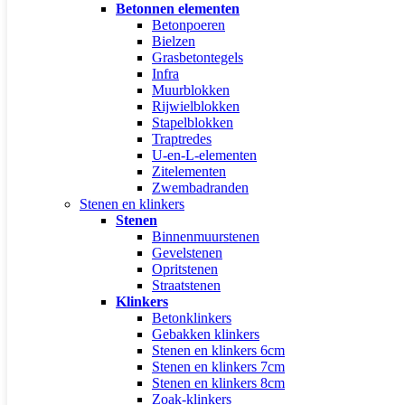
Betonnen elementen
Betonpoeren
Bielzen
Grasbetontegels
Infra
Muurblokken
Rijwielblokken
Stapelblokken
Traptredes
U-en-L-elementen
Zitelementen
Zwembadranden
Stenen en klinkers
Stenen
Binnenmuurstenen
Gevelstenen
Opritstenen
Straatstenen
Klinkers
Betonklinkers
Gebakken klinkers
Stenen en klinkers 6cm
Stenen en klinkers 7cm
Stenen en klinkers 8cm
Zoak-klinkers