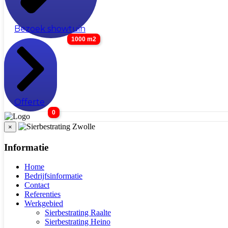
Bezoek showtuin
1000 m2
Offerte
0
×
Informatie
Home
Bedrijfsinformatie
Contact
Referenties
Werkgebied
Sierbestrating Raalte
Sierbestrating Heino