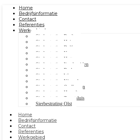
Home
Bedrijfsinformatie
Contact
Referenties
Werkgebied
Sierbestrating Raalte
Sierbestrating Heino
Sierbestrating Dalfsen
Sierbestrating Kampen
Sierbestrating Hattem
Sierbestrating Ijsselmuiden
Sierbestrating Berkum
Sierbestrating Wezep
Sierbestrating Nieuwleusen
Sierbestrating Oudleusen
Sierbestrating Hasselt
Sierbestrating Zwartsluis
Sierbestrating Olst
Home
Bedrijfsinformatie
Contact
Referenties
Werkgebied