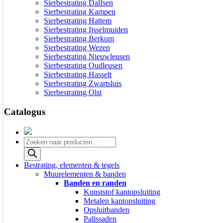
Sierbestrating Dalfsen
Sierbestrating Kampen
Sierbestrating Hattem
Sierbestrating Ijsselmuiden
Sierbestrating Berkum
Sierbestrating Wezep
Sierbestrating Nieuwleusen
Sierbestrating Oudleusen
Sierbestrating Hasselt
Sierbestrating Zwartsluis
Sierbestrating Olst
Catalogus
Producten
zoeken
Bestrating, elementen & tegels
Muurelementen & banden
Banden en randen
Kunststof kantopsluiting
Metalen kantopsluiting
Opsluitbanden
Palissaden