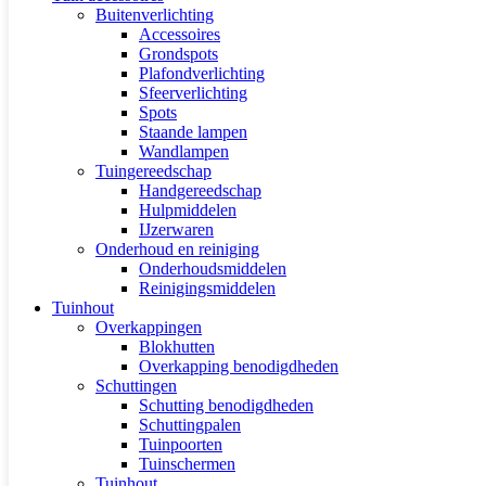
Buitenverlichting
Accessoires
Grondspots
Plafondverlichting
Sfeerverlichting
Spots
Staande lampen
Wandlampen
Tuingereedschap
Handgereedschap
Hulpmiddelen
IJzerwaren
Onderhoud en reiniging
Onderhoudsmiddelen
Reinigingsmiddelen
Tuinhout
Overkappingen
Blokhutten
Overkapping benodigdheden
Schuttingen
Schutting benodigdheden
Schuttingpalen
Tuinpoorten
Tuinschermen
Tuinhout