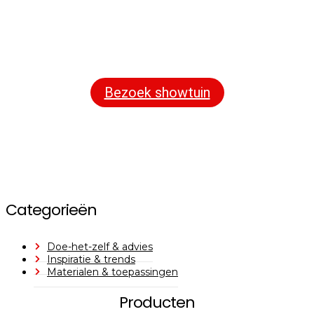
Bezoek onze showtuin
In onze
ontdekt u een uitgebreid
1000m² grote showtuin
assortiment aan sierbestrating, tuintegels en andere
materialen om uw buitenruimte compleet te maken.
Bezoek showtuin
Categorieën
Doe-het-zelf & advies
Inspiratie & trends
Materialen & toepassingen
Producten