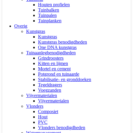
Houten profielen
Tuinbalken
Tuinpalen
Tuinplanken
Overig
Kunstgras
Kunstgras
Kunstgras benodigdheden
One DNA kunstgras
Tuinaanlegbenodigdheden
Grindroosters
Kitten en lijmen
Mortel en cement
Potgrond en tuinaarde
Stabilisatie- en gronddoeken
Tegeldragers
Voegzanden
Vijvermaterialen
Vijvermaterialen
Vlonders
Composiet
Hout
PVC
Vlonders benodigdheden
Watermanagement