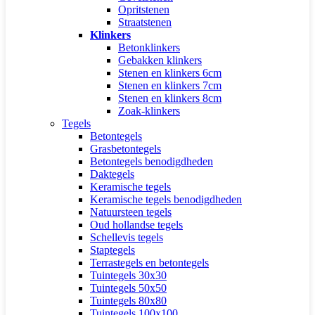
Opritstenen
Straatstenen
Klinkers
Betonklinkers
Gebakken klinkers
Stenen en klinkers 6cm
Stenen en klinkers 7cm
Stenen en klinkers 8cm
Zoak-klinkers
Tegels
Betontegels
Grasbetontegels
Betontegels benodigdheden
Daktegels
Keramische tegels
Keramische tegels benodigdheden
Natuursteen tegels
Oud hollandse tegels
Schellevis tegels
Staptegels
Terrastegels en betontegels
Tuintegels 30x30
Tuintegels 50x50
Tuintegels 80x80
Tuintegels 100x100