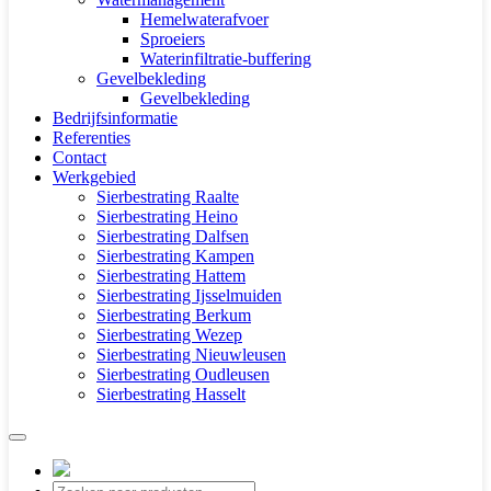
Hemelwaterafvoer
Sproeiers
Waterinfiltratie-buffering
Gevelbekleding
Gevelbekleding
Bedrijfsinformatie
Referenties
Contact
Werkgebied
Sierbestrating Raalte
Sierbestrating Heino
Sierbestrating Dalfsen
Sierbestrating Kampen
Sierbestrating Hattem
Sierbestrating Ijsselmuiden
Sierbestrating Berkum
Sierbestrating Wezep
Sierbestrating Nieuwleusen
Sierbestrating Oudleusen
Sierbestrating Hasselt
Producten