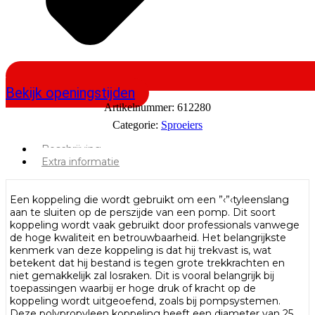
Bekijk openingstijden
Artikelnummer:
612280
Categorie:
Sproeiers
Beschrijving
Extra informatie
Een koppeling die wordt gebruikt om een ”‹”‹tyleenslang
aan te sluiten op de perszijde van een pomp. Dit soort
koppeling wordt vaak gebruikt door professionals vanwege
de hoge kwaliteit en betrouwbaarheid. Het belangrijkste
kenmerk van deze koppeling is dat hij trekvast is, wat
betekent dat hij bestand is tegen grote trekkrachten en
niet gemakkelijk zal losraken. Dit is vooral belangrijk bij
toepassingen waarbij er hoge druk of kracht op de
koppeling wordt uitgeoefend, zoals bij pompsystemen.
Deze polypropyleen koppeling heeft een diameter van 25