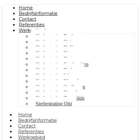
Home
Bedrijfsinformatie
Contact
Referenties
Werkgebied
Sierbestrating Raalte
Sierbestrating Heino
Sierbestrating Dalfsen
Sierbestrating Kampen
Sierbestrating Hattem
Sierbestrating Ijsselmuiden
Sierbestrating Berkum
Sierbestrating Wezep
Sierbestrating Nieuwleusen
Sierbestrating Oudleusen
Sierbestrating Hasselt
Sierbestrating Zwartsluis
Sierbestrating Olst
Home
Bedrijfsinformatie
Contact
Referenties
Werkgebied