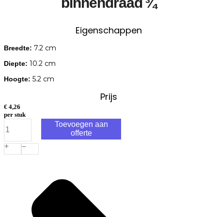
binnendraad ¾
Eigenschappen
7.2 cm
Breedte:
10.2 cm
Diepte:
5.2 cm
Hoogte:
Prijs
€
4,26
per stuk
Unidelta
Toevoegen aan
Tyleenslang
offerte
draadknie
90°
Kiwa
1x
klem
25mm
1x
binnendraad
¾