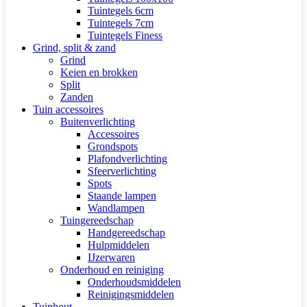
Tuintegels 6cm
Tuintegels 7cm
Tuintegels Finess
Grind, split & zand
Grind
Keien en brokken
Split
Zanden
Tuin accessoires
Buitenverlichting
Accessoires
Grondspots
Plafondverlichting
Sfeerverlichting
Spots
Staande lampen
Wandlampen
Tuingereedschap
Handgereedschap
Hulpmiddelen
IJzerwaren
Onderhoud en reiniging
Onderhoudsmiddelen
Reinigingsmiddelen
Tuinhout