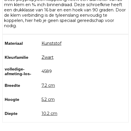
mm klem en ¾ inch binnendraad. Deze schroefknie heeft
een drukklasse van 16 bar en een hoek van 90 graden. Door
de klem verbinding is de tyleenslang eenvoudig te
koppelen, hier heb je geen speciaal gereedschap voor
nodig.
Kunststof
Materiaal
Zwart
Kleurfamilie
volledige-
4589
afmeting-los-
7.2 cm
Breedte
5.2 cm
Hoogte
10.2 cm
Diepte