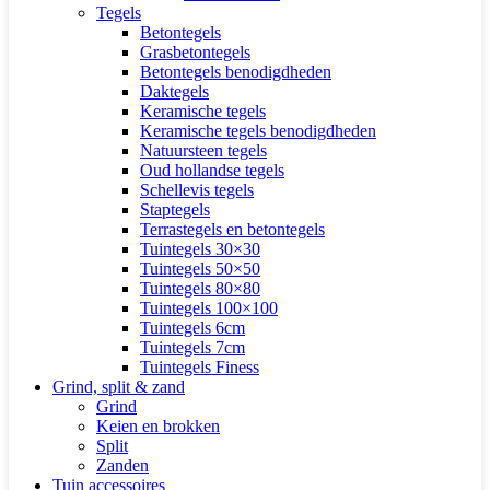
Tegels
Betontegels
Grasbetontegels
Betontegels benodigdheden
Daktegels
Keramische tegels
Keramische tegels benodigdheden
Natuursteen tegels
Oud hollandse tegels
Schellevis tegels
Staptegels
Terrastegels en betontegels
Tuintegels 30×30
Tuintegels 50×50
Tuintegels 80×80
Tuintegels 100×100
Tuintegels 6cm
Tuintegels 7cm
Tuintegels Finess
Grind, split & zand
Grind
Keien en brokken
Split
Zanden
Tuin accessoires