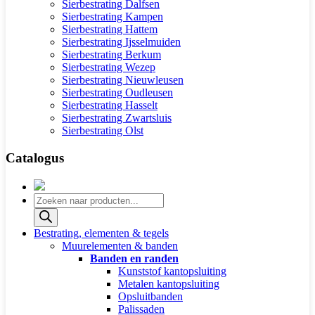
Sierbestrating Dalfsen
Sierbestrating Kampen
Sierbestrating Hattem
Sierbestrating Ijsselmuiden
Sierbestrating Berkum
Sierbestrating Wezep
Sierbestrating Nieuwleusen
Sierbestrating Oudleusen
Sierbestrating Hasselt
Sierbestrating Zwartsluis
Sierbestrating Olst
Catalogus
Producten
zoeken
Bestrating, elementen & tegels
Muurelementen & banden
Banden en randen
Kunststof kantopsluiting
Metalen kantopsluiting
Opsluitbanden
Palissaden