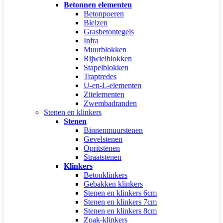
Betonnen elementen
Betonpoeren
Bielzen
Grasbetontegels
Infra
Muurblokken
Rijwielblokken
Stapelblokken
Traptredes
U-en-L-elementen
Zitelementen
Zwembadranden
Stenen en klinkers
Stenen
Binnenmuurstenen
Gevelstenen
Opritstenen
Straatstenen
Klinkers
Betonklinkers
Gebakken klinkers
Stenen en klinkers 6cm
Stenen en klinkers 7cm
Stenen en klinkers 8cm
Zoak-klinkers