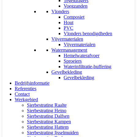
Tegeldragers
Voegzanden
Vlonders
Composiet
Hout
PVC
Vlonders benodigdheden
Vijvermaterialen
Vijvermaterialen
Watermanagement
Hemelwaterafvoer
Sproeiers
Waterinfiltratie-buffering
Gevelbekleding
Gevelbekleding
Bedrijfsinformatie
Referenties
Contact
Werkgebied
Sierbestrating Raalte
Sierbestrating Heino
Sierbestrating Dalfsen
Sierbestrating Kampen
Sierbestrating Hattem
Sierbestrating Ijsselmuiden