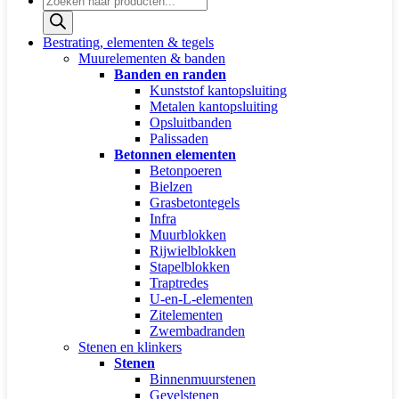
zoeken
Bestrating, elementen & tegels
Muurelementen & banden
Banden en randen
Kunststof kantopsluiting
Metalen kantopsluiting
Opsluitbanden
Palissaden
Betonnen elementen
Betonpoeren
Bielzen
Grasbetontegels
Infra
Muurblokken
Rijwielblokken
Stapelblokken
Traptredes
U-en-L-elementen
Zitelementen
Zwembadranden
Stenen en klinkers
Stenen
Binnenmuurstenen
Gevelstenen