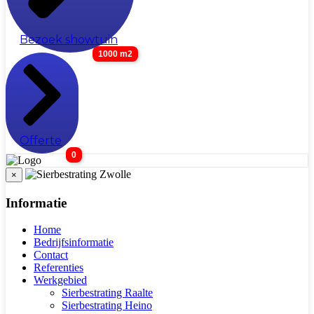
Bezoek showtuin
1000 m2
Offerte
0
×
Informatie
Home
Bedrijfsinformatie
Contact
Referenties
Werkgebied
Sierbestrating Raalte
Sierbestrating Heino