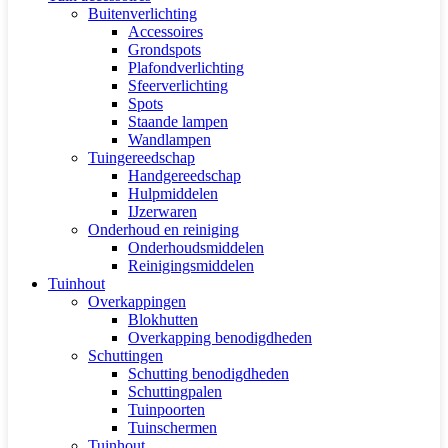
Buitenverlichting
Accessoires
Grondspots
Plafondverlichting
Sfeerverlichting
Spots
Staande lampen
Wandlampen
Tuingereedschap
Handgereedschap
Hulpmiddelen
IJzerwaren
Onderhoud en reiniging
Onderhoudsmiddelen
Reinigingsmiddelen
Tuinhout
Overkappingen
Blokhutten
Overkapping benodigdheden
Schuttingen
Schutting benodigdheden
Schuttingpalen
Tuinpoorten
Tuinschermen
Tuinhout