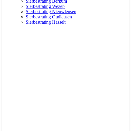
Sierbestrating Berkum
Sierbestrating Wezep
Sierbestrating Nieuwleusen
Sierbestrating Oudleusen
Sierbestrating Hasselt