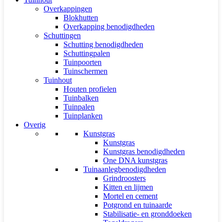
Overkappingen
Blokhutten
Overkapping benodigdheden
Schuttingen
Schutting benodigdheden
Schuttingpalen
Tuinpoorten
Tuinschermen
Tuinhout
Houten profielen
Tuinbalken
Tuinpalen
Tuinplanken
Overig
Kunstgras
Kunstgras
Kunstgras benodigdheden
One DNA kunstgras
Tuinaanlegbenodigdheden
Grindroosters
Kitten en lijmen
Mortel en cement
Potgrond en tuinaarde
Stabilisatie- en gronddoeken