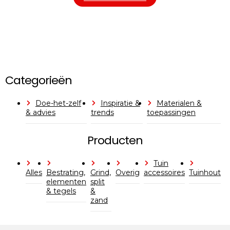
Categorieën
Doe-het-zelf
Inspiratie &
Materialen &
& advies
trends
toepassingen
Producten
Tuin
Alles
Bestrating,
Grind,
Overig
accessoires
Tuinhout
elementen
split
& tegels
&
zand