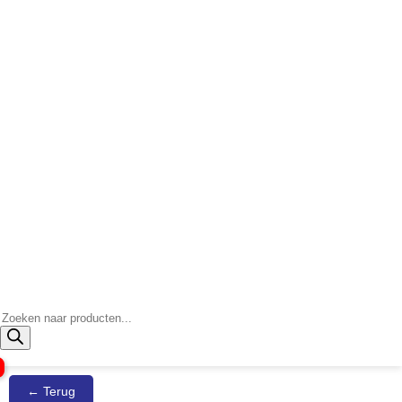
Producten
zoeken
← Terug