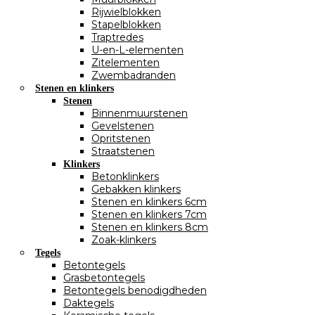
Rijwielblokken
Stapelblokken
Traptredes
U-en-L-elementen
Zitelementen
Zwembadranden
Stenen en klinkers
Stenen
Binnenmuurstenen
Gevelstenen
Opritstenen
Straatstenen
Klinkers
Betonklinkers
Gebakken klinkers
Stenen en klinkers 6cm
Stenen en klinkers 7cm
Stenen en klinkers 8cm
Zoak-klinkers
Tegels
Betontegels
Grasbetontegels
Betontegels benodigdheden
Daktegels