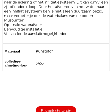
naar de riolering of het infiltratiesysteem. Dit kan d.m.v. een
zij- of onderuitloop. Door het afvoeren van het water naar
een infiltratiesysteem ben je niet alleen duurzaam bezig,
maar verbeter je ook de waterbalans van de bodem.
Pluspunten
Optimale waterafvoer
Eenvoudige installatie
Verschillende aansluitmogelijkheden
Kunststof
Materiaal
volledige-
3455
afmeting-los-
Bezoek onze showtuin
In onze
ontdekt u een uitgebreid
1000m² grote showtuin
assortiment aan sierbestrating, tuintegels en andere
materialen om uw buitenruimte compleet te maken.
Bezoek showtuin