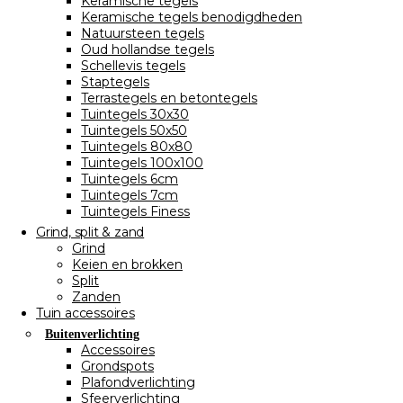
Keramische tegels
Keramische tegels benodigdheden
Natuursteen tegels
Oud hollandse tegels
Schellevis tegels
Staptegels
Terrastegels en betontegels
Tuintegels 30x30
Tuintegels 50x50
Tuintegels 80x80
Tuintegels 100x100
Tuintegels 6cm
Tuintegels 7cm
Tuintegels Finess
Grind, split & zand
Grind
Keien en brokken
Split
Zanden
Tuin accessoires
Buitenverlichting
Accessoires
Grondspots
Plafondverlichting
Sfeerverlichting