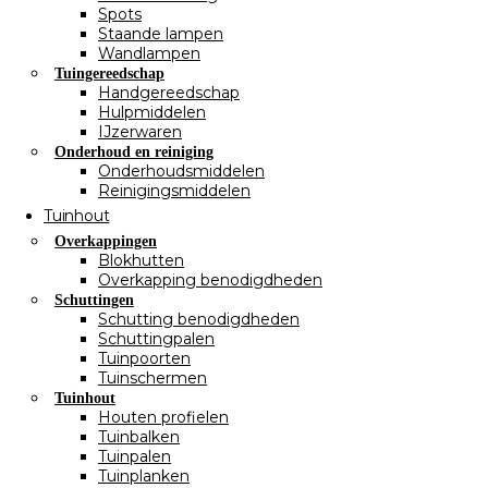
Spots
Staande lampen
Wandlampen
Tuingereedschap
Handgereedschap
Hulpmiddelen
IJzerwaren
Onderhoud en reiniging
Onderhoudsmiddelen
Reinigingsmiddelen
Tuinhout
Overkappingen
Blokhutten
Overkapping benodigdheden
Schuttingen
Schutting benodigdheden
Schuttingpalen
Tuinpoorten
Tuinschermen
Tuinhout
Houten profielen
Tuinbalken
Tuinpalen
Tuinplanken