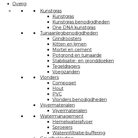
Overig
Kunstgras
Kunstgras
Kunstgras benodigdheden
One DNA kunstgras
Tuinaanlegbenodigdheden
Grindroosters
Kitten en lijmen
Mortel en cement
Potgrond en tuinaarde
Stabilisatie- en gronddoeken
Tegeldragers
Voegzanden
Vlonders
Composiet
Hout
PVC
Vlonders benodigdheden
Vijvermaterialen
Vijvermaterialen
Watermanagement
Hemelwaterafvoer
Sproeiers
Waterinfiltratie-buffering