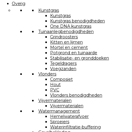
Overig
Kunstgras
Kunstgras
Kunstgras benodigdheden
One DNA kunstgras
Tuinaanlegbenodigdheden
Grindroosters
Kitten en lijmen
Mortel en cement
Potgrond en tuinaarde
Stabilisatie- en gronddoeken
Tegeldragers
Voegzanden
Vlonders
Composiet
Hout
PVC
Vlonders benodigdheden
Vijvermaterialen
Vijvermaterialen
Watermanagement
Hemelwaterafvoer
Sproeiers
Waterinfiltratie-buffering