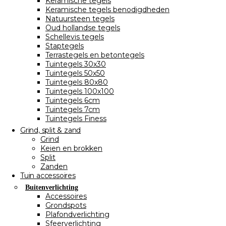
Keramische tegels
Keramische tegels benodigdheden
Natuursteen tegels
Oud hollandse tegels
Schellevis tegels
Staptegels
Terrastegels en betontegels
Tuintegels 30x30
Tuintegels 50x50
Tuintegels 80x80
Tuintegels 100x100
Tuintegels 6cm
Tuintegels 7cm
Tuintegels Finess
Grind, split & zand
Grind
Keien en brokken
Split
Zanden
Tuin accessoires
Buitenverlichting
Accessoires
Grondspots
Plafondverlichting
Sfeerverlichting