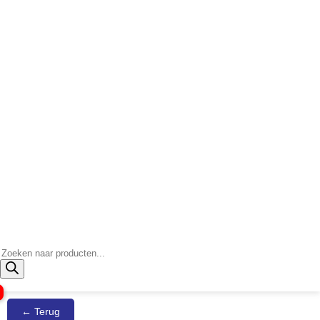
Producten
zoeken
← Terug