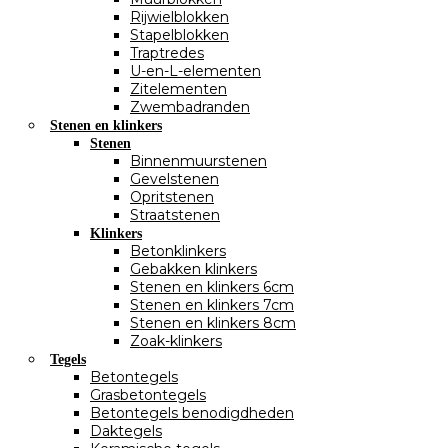
Rijwielblokken
Stapelblokken
Traptredes
U-en-L-elementen
Zitelementen
Zwembadranden
Stenen en klinkers
Stenen
Binnenmuurstenen
Gevelstenen
Opritstenen
Straatstenen
Klinkers
Betonklinkers
Gebakken klinkers
Stenen en klinkers 6cm
Stenen en klinkers 7cm
Stenen en klinkers 8cm
Zoak-klinkers
Tegels
Betontegels
Grasbetontegels
Betontegels benodigdheden
Daktegels