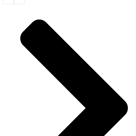
Harmony
Ocean
Grey
2,3x13,8x400cm
aantal