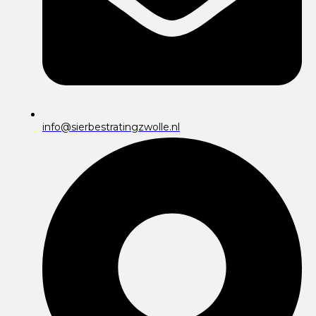
info@sierbestratingzwolle.nl