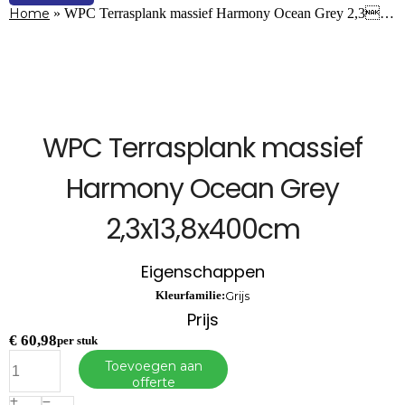
Home
»
WPC Terrasplank massief Harmony Ocean Grey 2,3…
WPC Terrasplank massief
Harmony Ocean Grey
2,3x13,8x400cm
Eigenschappen
Kleurfamilie:
Grijs
Prijs
€
60,98
per stuk
WPC
Toevoegen aan
Terrasplank
offerte
massief