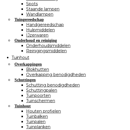
Spots
Staande lampen
Wandlampen
Tuingereedschap
Handgereedschap
Hulpmiddelen
IJzerwaren
Onderhoud en reiniging
Onderhoudsmiddelen
Reinigingsmiddelen
Tuinhout
Overkappingen
Blokhutten
Overkapping benodigdheden
Schuttingen
Schutting benodigdheden
Schuttingpalen
Tuinpoorten
Tuinschermen
Tuinhout
Houten profielen
Tuinbalken
Tuinpalen
Tuinplanken