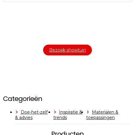
Bezoek onze showtuin
In onze
ontdekt u een uitgebreid
1000m² grote showtuin
assortiment aan sierbestrating, tuintegels en andere
materialen om uw buitenruimte compleet te maken.
Bezoek showtuin
Categorieën
Doe-het-zelf
Inspiratie &
Materialen &
& advies
trends
toepassingen
Producten