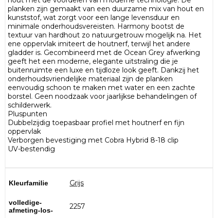
hout met de voordelen van moderne technologie. De
planken zijn gemaakt van een duurzame mix van hout en
kunststof, wat zorgt voor een lange levensduur en
minimale onderhoudsvereisten. Harmony bootst de
textuur van hardhout zo natuurgetrouw mogelijk na. Het
ene oppervlak imiteert de houtnerf, terwijl het andere
gladder is. Gecombineerd met de Ocean Grey afwerking
geeft het een moderne, elegante uitstraling die je
buitenruimte een luxe en tijdloze look geeft. Dankzij het
onderhoudsvriendelijke materiaal zijn de planken
eenvoudig schoon te maken met water en een zachte
borstel. Geen noodzaak voor jaarlijkse behandelingen of
schilderwerk.
Pluspunten
Dubbelzijdig toepasbaar profiel met houtnerf en fijn
oppervlak
Verborgen bevestiging met Cobra Hybrid 8-18 clip
UV-bestendig
Grijs
Kleurfamilie
volledige-
2257
afmeting-los-