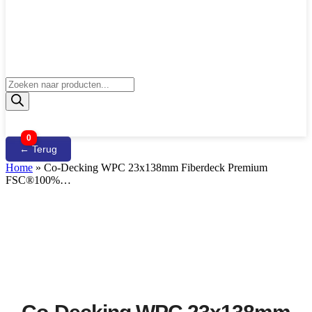
Producten
zoeken
0
← Terug
Home
»
Co-Decking WPC 23x138mm Fiberdeck Premium
FSC®100%…