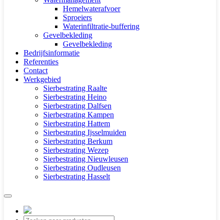
Hemelwaterafvoer
Sproeiers
Waterinfiltratie-buffering
Gevelbekleding
Gevelbekleding
Bedrijfsinformatie
Referenties
Contact
Werkgebied
Sierbestrating Raalte
Sierbestrating Heino
Sierbestrating Dalfsen
Sierbestrating Kampen
Sierbestrating Hattem
Sierbestrating Ijsselmuiden
Sierbestrating Berkum
Sierbestrating Wezep
Sierbestrating Nieuwleusen
Sierbestrating Oudleusen
Sierbestrating Hasselt
Producten