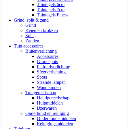
Tuintegels 6cm
Tuintegels 7cm
Tuintegels Finess
Grind, split & zand
Grind
Keien en brokken
Split
Zanden
Tuin accessoires
Buitenverlichting
Accessoires
Grondspots
Plafondverlichting
Sfeerverlichting
Spots
Staande lampen
Wandlampen
Tuingereedschap
Handgereedschap
Hulpmiddelen
IJzerwaren
Onderhoud en reiniging
Onderhoudsmiddelen
Reinigingsmiddelen
Tuinhout