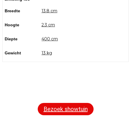
13.8 cm
Breedte
2.3 cm
Hoogte
400 cm
Diepte
13 kg
Gewicht
Bezoek onze showtuin
In onze
ontdekt u een uitgebreid
1000m² grote showtuin
assortiment aan sierbestrating, tuintegels en andere
materialen om uw buitenruimte compleet te maken.
Bezoek showtuin