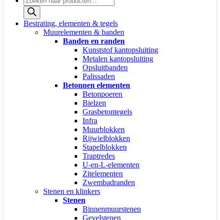
zoeken
Bestrating, elementen & tegels
Muurelementen & banden
Banden en randen
Kunststof kantopsluiting
Metalen kantopsluiting
Opsluitbanden
Palissaden
Betonnen elementen
Betonpoeren
Bielzen
Grasbetontegels
Infra
Muurblokken
Rijwielblokken
Stapelblokken
Traptredes
U-en-L-elementen
Zitelementen
Zwembadranden
Stenen en klinkers
Stenen
Binnenmuurstenen
Gevelstenen