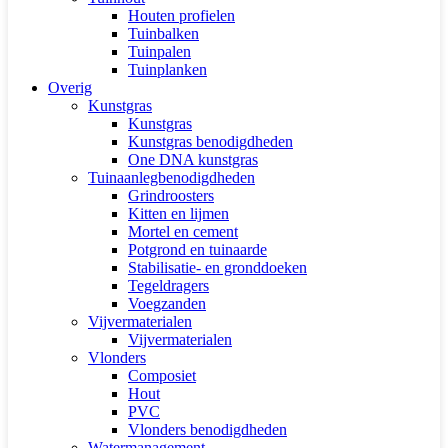
Houten profielen
Tuinbalken
Tuinpalen
Tuinplanken
Overig
Kunstgras
Kunstgras
Kunstgras benodigdheden
One DNA kunstgras
Tuinaanlegbenodigdheden
Grindroosters
Kitten en lijmen
Mortel en cement
Potgrond en tuinaarde
Stabilisatie- en gronddoeken
Tegeldragers
Voegzanden
Vijvermaterialen
Vijvermaterialen
Vlonders
Composiet
Hout
PVC
Vlonders benodigdheden
Watermanagement