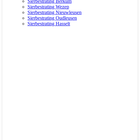
Sierbestrating Berkum
Sierbestrating Wezep
Sierbestrating Nieuwleusen
Sierbestrating Oudleusen
Sierbestrating Hasselt