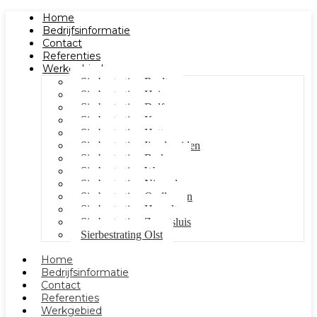
Home
Bedrijfsinformatie
Contact
Referenties
Werkgebied
Sierbestrating Raalte
Sierbestrating Heino
Sierbestrating Dalfsen
Sierbestrating Kampen
Sierbestrating Hattem
Sierbestrating Ijsselmuiden
Sierbestrating Berkum
Sierbestrating Wezep
Sierbestrating Nieuwleusen
Sierbestrating Oudleusen
Sierbestrating Hasselt
Sierbestrating Zwartsluis
Sierbestrating Olst
Home
Bedrijfsinformatie
Contact
Referenties
Werkgebied