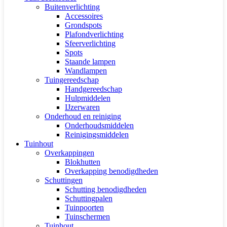
Buitenverlichting
Accessoires
Grondspots
Plafondverlichting
Sfeerverlichting
Spots
Staande lampen
Wandlampen
Tuingereedschap
Handgereedschap
Hulpmiddelen
IJzerwaren
Onderhoud en reiniging
Onderhoudsmiddelen
Reinigingsmiddelen
Tuinhout
Overkappingen
Blokhutten
Overkapping benodigdheden
Schuttingen
Schutting benodigdheden
Schuttingpalen
Tuinpoorten
Tuinschermen
Tuinhout