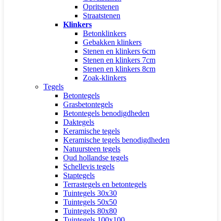
Opritstenen
Straatstenen
Klinkers
Betonklinkers
Gebakken klinkers
Stenen en klinkers 6cm
Stenen en klinkers 7cm
Stenen en klinkers 8cm
Zoak-klinkers
Tegels
Betontegels
Grasbetontegels
Betontegels benodigdheden
Daktegels
Keramische tegels
Keramische tegels benodigdheden
Natuursteen tegels
Oud hollandse tegels
Schellevis tegels
Staptegels
Terrastegels en betontegels
Tuintegels 30x30
Tuintegels 50x50
Tuintegels 80x80
Tuintegels 100x100