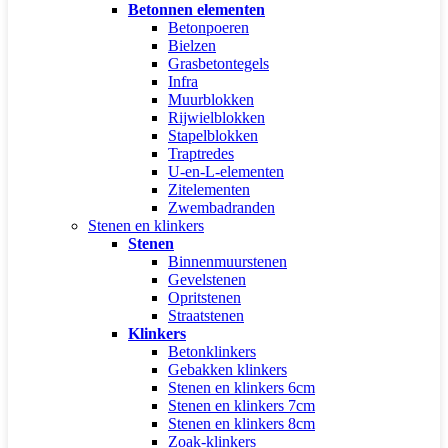
Betonnen elementen
Betonpoeren
Bielzen
Grasbetontegels
Infra
Muurblokken
Rijwielblokken
Stapelblokken
Traptredes
U-en-L-elementen
Zitelementen
Zwembadranden
Stenen en klinkers
Stenen
Binnenmuurstenen
Gevelstenen
Opritstenen
Straatstenen
Klinkers
Betonklinkers
Gebakken klinkers
Stenen en klinkers 6cm
Stenen en klinkers 7cm
Stenen en klinkers 8cm
Zoak-klinkers