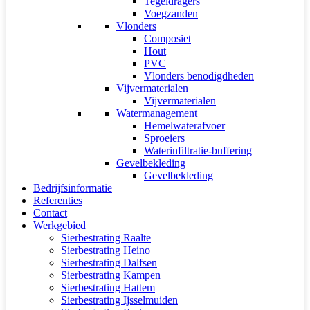
Tegeldragers
Voegzanden
Vlonders
Composiet
Hout
PVC
Vlonders benodigdheden
Vijvermaterialen
Vijvermaterialen
Watermanagement
Hemelwaterafvoer
Sproeiers
Waterinfiltratie-buffering
Gevelbekleding
Gevelbekleding
Bedrijfsinformatie
Referenties
Contact
Werkgebied
Sierbestrating Raalte
Sierbestrating Heino
Sierbestrating Dalfsen
Sierbestrating Kampen
Sierbestrating Hattem
Sierbestrating Ijsselmuiden