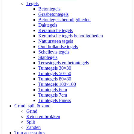
Tegels
Betontegels
Grasbetontegels
Betontegels benodigdheden
Daktegels
Keramische tegels
Keramische tegels benodigdheden
Natuursteen tegels
Oud hollandse tegels
Schellevis tegels
Staptegels
Terrastegels en betontegels
Tuintegels 30×30
Tuintegels 50×50
Tuintegels 80×80
Tuintegels 100×100
Tuintegels 6cm
Tuintegels 7cm
Tuintegels Finess
Grind, split & zand
Grind
Keien en brokken
Split
Zanden
Tuin accessoires