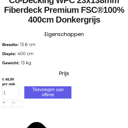
Co-Decking WPC 23x138mm
Fiberdeck Premium FSC®100%
400cm Donkergrijs
Eigenschappen
13.8 cm
Breedte:
400 cm
Diepte:
13 kg
Gewicht:
Prijs
€
40,99
per stuk
Co-
Toevoegen aan
Decking
offerte
WPC
23x138mm
Fiberdeck
Premium
FSC®100%
400cm