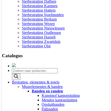
Sierbestrating Dalfsen
Sierbestrating Kampen
Sierbestrating Hattem
Sierbestrating Ijsselmuiden
Sierbestrating Berkum
Sierbestrating Wezep
Sierbestrating Nieuwleusen
Sierbestrating Oudleusen
Sierbestrating Hasselt
Sierbestrating Zwartsluis
Sierbestrating Olst
Catalogus
Producten
zoeken
Bestrating, elementen & tegels
Muurelementen & banden
Banden en randen
Kunststof kantopsluiting
Metalen kantopsluiting
Opsluitbanden
Palissaden