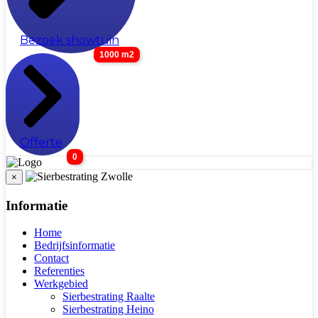
Bezoek showtuin
1000 m2
Offerte
0
×
Informatie
Home
Bedrijfsinformatie
Contact
Referenties
Werkgebied
Sierbestrating Raalte
Sierbestrating Heino