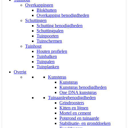
Overkappingen
Blokhutten
Overkapping benodigdheden
Schuttingen
Schutting benodigdheden
Schuttingpalen
Tuinpoorten
Tuinschermen
Tuinhout
Houten profielen
Tuinbalken
Tuinpalen
Tuinplanken
Overig
Kunstgras
Kunstgras
Kunstgras benodigdheden
One DNA kunstgras
Tuinaanlegbenodigdheden
Grindroosters
Kitten en lijmen
Mortel en cement
Potgrond en tuinaarde
Stabilisatie- en gronddoeken