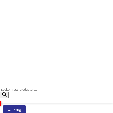
Producten
zoeken
← Terug