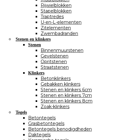
Rijwielblokken
Stapelblokken
Traptredes
U-en-L-elementen
Zitelementen
Zwembadranden
Stenen en klinkers
Stenen
Binnenmuurstenen
Gevelstenen
Opritstenen
Straatstenen
Klinkers
Betonklinkers
Gebakken klinkers
Stenen en klinkers 6cm
Stenen en klinkers 7cm
Stenen en klinkers 8cm
Zoak-klinkers
Tegels
Betontegels
Grasbetontegels
Betontegels benodigdheden
Daktegels