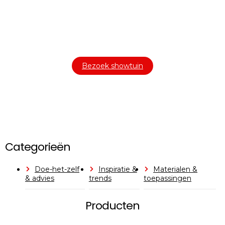
Bezoek onze showtuin
In onze
ontdekt u een uitgebreid
1000m² grote showtuin
assortiment aan sierbestrating, tuintegels en andere
materialen om uw buitenruimte compleet te maken.
Bezoek showtuin
Categorieën
Doe-het-zelf
Inspiratie &
Materialen &
& advies
trends
toepassingen
Producten