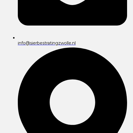
info@sierbestratingzwolle.nl