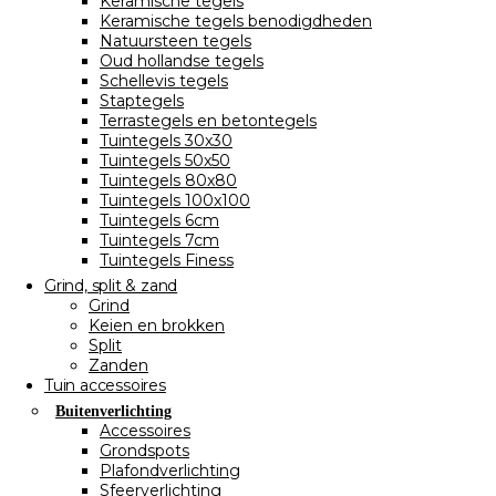
Keramische tegels
Keramische tegels benodigdheden
Natuursteen tegels
Oud hollandse tegels
Schellevis tegels
Staptegels
Terrastegels en betontegels
Tuintegels 30x30
Tuintegels 50x50
Tuintegels 80x80
Tuintegels 100x100
Tuintegels 6cm
Tuintegels 7cm
Tuintegels Finess
Grind, split & zand
Grind
Keien en brokken
Split
Zanden
Tuin accessoires
Buitenverlichting
Accessoires
Grondspots
Plafondverlichting
Sfeerverlichting