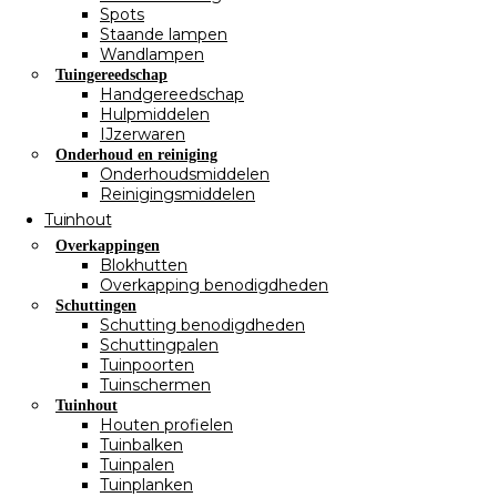
Spots
Staande lampen
Wandlampen
Tuingereedschap
Handgereedschap
Hulpmiddelen
IJzerwaren
Onderhoud en reiniging
Onderhoudsmiddelen
Reinigingsmiddelen
Tuinhout
Overkappingen
Blokhutten
Overkapping benodigdheden
Schuttingen
Schutting benodigdheden
Schuttingpalen
Tuinpoorten
Tuinschermen
Tuinhout
Houten profielen
Tuinbalken
Tuinpalen
Tuinplanken