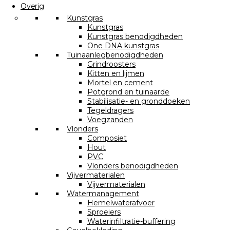
Overig
Kunstgras
Kunstgras
Kunstgras benodigdheden
One DNA kunstgras
Tuinaanlegbenodigdheden
Grindroosters
Kitten en lijmen
Mortel en cement
Potgrond en tuinaarde
Stabilisatie- en gronddoeken
Tegeldragers
Voegzanden
Vlonders
Composiet
Hout
PVC
Vlonders benodigdheden
Vijvermaterialen
Vijvermaterialen
Watermanagement
Hemelwaterafvoer
Sproeiers
Waterinfiltratie-buffering