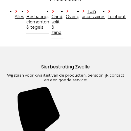
Tuin
Alles
Bestrating,
Grind,
Overig
accessoires
Tuinhout
elementen
split
& tegels
&
zand
Sierbestrating Zwolle
Wij staan voor kwaliteit van de producten, persoonlijk contact
en een goede service!