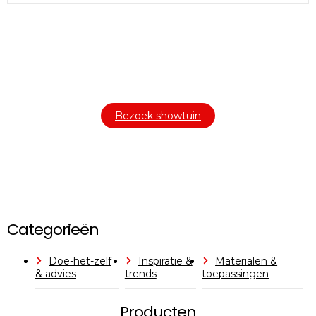
Bezoek onze showtuin
In onze
ontdekt u een uitgebreid
1000m² grote showtuin
assortiment aan sierbestrating, tuintegels en andere
materialen om uw buitenruimte compleet te maken.
Bezoek showtuin
Categorieën
Doe-het-zelf
Inspiratie &
Materialen &
& advies
trends
toepassingen
Producten