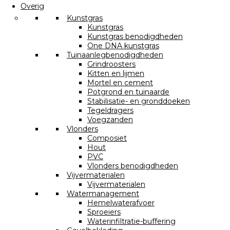
Overig
Kunstgras
Kunstgras
Kunstgras benodigdheden
One DNA kunstgras
Tuinaanlegbenodigdheden
Grindroosters
Kitten en lijmen
Mortel en cement
Potgrond en tuinaarde
Stabilisatie- en gronddoeken
Tegeldragers
Voegzanden
Vlonders
Composiet
Hout
PVC
Vlonders benodigdheden
Vijvermaterialen
Vijvermaterialen
Watermanagement
Hemelwaterafvoer
Sproeiers
Waterinfiltratie-buffering