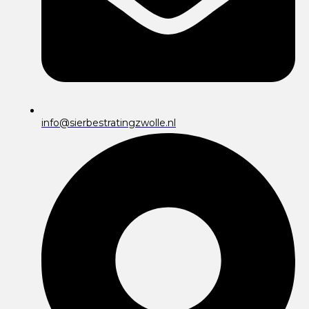
info@sierbestratingzwolle.nl