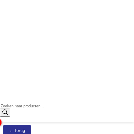
Producten
zoeken
← Terug