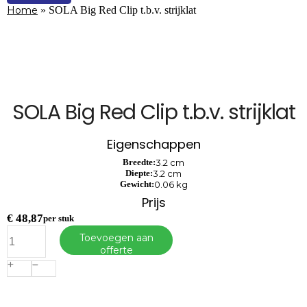
Home
»
SOLA Big Red Clip t.b.v. strijklat
SOLA Big Red Clip t.b.v. strijklat
Eigenschappen
Breedte:
3.2 cm
Diepte:
3.2 cm
Gewicht:
0.06 kg
Prijs
€
48,87
per stuk
SOLA
Toevoegen aan
Big
offerte
Red
Clip
t.b.v.
strijklat
aantal