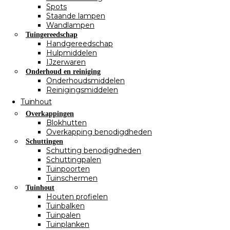
Spots
Staande lampen
Wandlampen
Tuingereedschap
Handgereedschap
Hulpmiddelen
IJzerwaren
Onderhoud en reiniging
Onderhoudsmiddelen
Reinigingsmiddelen
Tuinhout
Overkappingen
Blokhutten
Overkapping benodigdheden
Schuttingen
Schutting benodigdheden
Schuttingpalen
Tuinpoorten
Tuinschermen
Tuinhout
Houten profielen
Tuinbalken
Tuinpalen
Tuinplanken