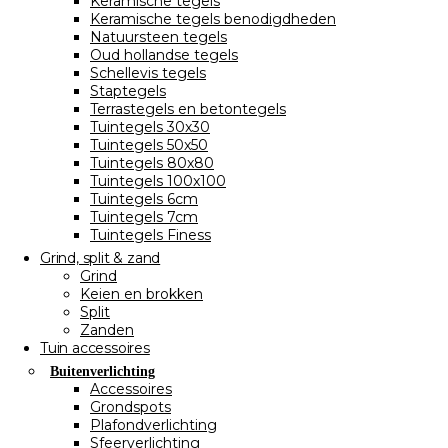
Keramische tegels
Keramische tegels benodigdheden
Natuursteen tegels
Oud hollandse tegels
Schellevis tegels
Staptegels
Terrastegels en betontegels
Tuintegels 30x30
Tuintegels 50x50
Tuintegels 80x80
Tuintegels 100x100
Tuintegels 6cm
Tuintegels 7cm
Tuintegels Finess
Grind, split & zand
Grind
Keien en brokken
Split
Zanden
Tuin accessoires
Buitenverlichting
Accessoires
Grondspots
Plafondverlichting
Sfeerverlichting