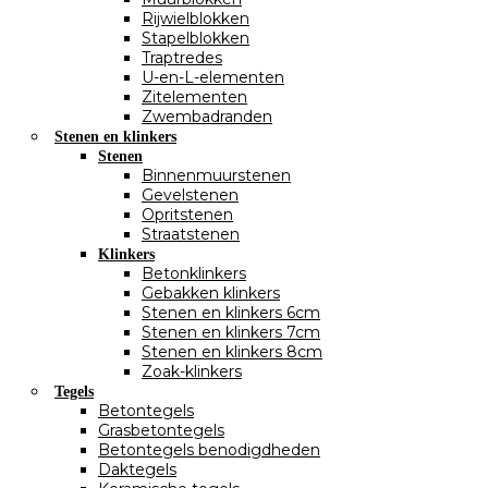
Rijwielblokken
Stapelblokken
Traptredes
U-en-L-elementen
Zitelementen
Zwembadranden
Stenen en klinkers
Stenen
Binnenmuurstenen
Gevelstenen
Opritstenen
Straatstenen
Klinkers
Betonklinkers
Gebakken klinkers
Stenen en klinkers 6cm
Stenen en klinkers 7cm
Stenen en klinkers 8cm
Zoak-klinkers
Tegels
Betontegels
Grasbetontegels
Betontegels benodigdheden
Daktegels