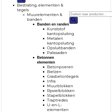
Bestrating, elementen &
tegels
Muurelementen &
banden
Banden en randen
Kunststof
kantopsluiting
Metalen
kantopsluiting
Opsluitbanden
Palissaden
Betonnen
elementen
Betonpoeren
Bielzen
Grasbetontegels
Infra
Muurblokken
Rijwielblokken
Stapelblokken
Traptredes
U-en-L-
elementen