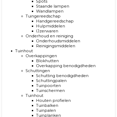
Spots
Staande lampen
Wandlampen
Tuingereedschap
Handgereedschap
Hulpmiddelen
IJzerwaren
Onderhoud en reiniging
Onderhoudsmiddelen
Reinigingsmiddelen
Tuinhout
Overkappingen
Blokhutten
Overkapping benodigdheden
Schuttingen
Schutting benodigdheden
Schuttingpalen
Tuinpoorten
Tuinschermen
Tuinhout
Houten profielen
Tuinbalken
Tuinpalen
Tuinplanken