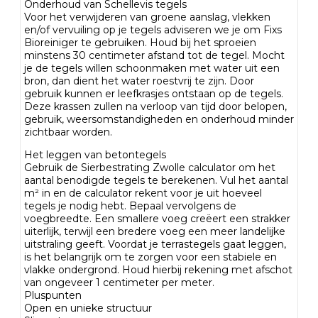
Onderhoud van Schellevis tegels
Voor het verwijderen van groene aanslag, vlekken
en/of vervuiling op je tegels adviseren we je om Fixs
Bioreiniger te gebruiken. Houd bij het sproeien
minstens 30 centimeter afstand tot de tegel. Mocht
je de tegels willen schoonmaken met water uit een
bron, dan dient het water roestvrij te zijn. Door
gebruik kunnen er leefkrasjes ontstaan op de tegels.
Deze krassen zullen na verloop van tijd door belopen,
gebruik, weersomstandigheden en onderhoud minder
zichtbaar worden.
Het leggen van betontegels
Gebruik de Sierbestrating Zwolle calculator om het
aantal benodigde tegels te berekenen. Vul het aantal
m² in en de calculator rekent voor je uit hoeveel
tegels je nodig hebt. Bepaal vervolgens de
voegbreedte. Een smallere voeg creëert een strakker
uiterlijk, terwijl een bredere voeg een meer landelijke
uitstraling geeft. Voordat je terrastegels gaat leggen,
is het belangrijk om te zorgen voor een stabiele en
vlakke ondergrond. Houd hierbij rekening met afschot
van ongeveer 1 centimeter per meter.
Pluspunten
Open en unieke structuur