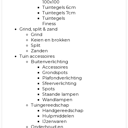
100x100
Tuintegels 6cm
Tuintegels 7cm
Tuintegels
Finess
Grind, split & zand
Grind
Keien en brokken
Split
Zanden
Tuin accessoires
Buitenverlichting
Accessoires
Grondspots
Plafondverlichting
Sfeerverlichting
Spots
Staande lampen
Wandlampen
Tuingereedschap
Handgereedschap
Hulpmiddelen
IJzerwaren
Onderhoud en