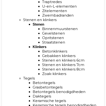
Traptredes
U-en-L-elementen
Zitelementen
Zwembadranden
Stenen en klinkers
Stenen
Binnenmuurstenen
Gevelstenen
Opritstenen
Straatstenen
Klinkers
Betonklinkers
Gebakken klinkers
Stenen en klinkers 6cm
Stenen en klinkers 7cm
Stenen en klinkers 8cm
Zoak-klinkers
Tegels
Betontegels
Grasbetontegels
Betontegels benodigdheden
Daktegels
Keramische tegels
Keramische tegels benodigdheden