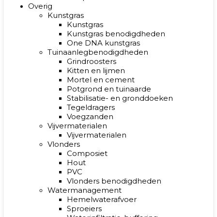
Overig
Kunstgras
Kunstgras
Kunstgras benodigdheden
One DNA kunstgras
Tuinaanlegbenodigdheden
Grindroosters
Kitten en lijmen
Mortel en cement
Potgrond en tuinaarde
Stabilisatie- en gronddoeken
Tegeldragers
Voegzanden
Vijvermaterialen
Vijvermaterialen
Vlonders
Composiet
Hout
PVC
Vlonders benodigdheden
Watermanagement
Hemelwaterafvoer
Sproeiers