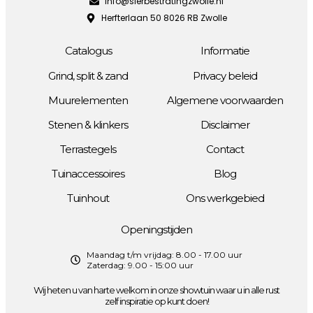
info@sierbestratingzwolle.nl
Herfterlaan 50 8026 RB Zwolle
Catalogus
Informatie
Grind, split & zand
Privacy beleid
Muurelementen
Algemene voorwaarden
Stenen & klinkers
Disclaimer
Terrastegels
Contact
Tuinaccessoires
Blog
Tuinhout
Ons werkgebied
Openingstijden
Maandag t/m vrijdag: 8.00 - 17.00 uur
Zaterdag: 9.00 - 15:00 uur
Wij heten u van harte welkom in onze showtuin waar u in alle rust
zelf inspiratie op kunt doen!