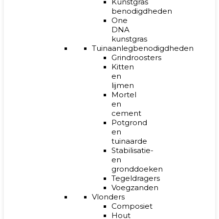
Kunstgras
benodigdheden
One
DNA
kunstgras
Tuinaanlegbenodigdheden
Grindroosters
Kitten
en
lijmen
Mortel
en
cement
Potgrond
en
tuinaarde
Stabilisatie-
en
gronddoeken
Tegeldragers
Voegzanden
Vlonders
Composiet
Hout