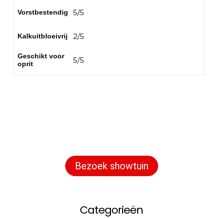
5/5
Vorstbestendig
2/5
Kalkuitbloeivrij
Geschikt voor
5/5
oprit
Bezoek onze showtuin
In onze
ontdekt u een
1000m² grote showtuin
uitgebreid assortiment aan sierbestrating,
tuintegels en andere materialen om uw
buitenruimte compleet te maken.
Bezoek showtuin
Categorieën