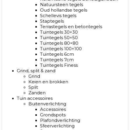
Natuursteen tegels
Oud hollandse tegels
Schellevis tegels
Staptegels
Terrastegels en betontegels
Tuintegels 30×30
Tuintegels 50×50
Tuintegels 80×80
Tuintegels 100×100
Tuintegels 6cm
Tuintegels 7cm
Tuintegels Finess
Grind, split & zand
Grind
Keien en brokken
Split
Zanden
Tuin accessoires
Buitenverlichting
Accessoires
Grondspots
Plafondverlichting
Sfeerverlichting