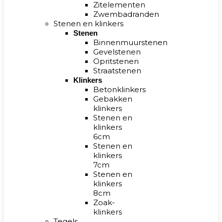
Zitelementen
Zwembadranden
Stenen en klinkers
Stenen
Binnenmuurstenen
Gevelstenen
Opritstenen
Straatstenen
Klinkers
Betonklinkers
Gebakken
klinkers
Stenen en
klinkers
6cm
Stenen en
klinkers
7cm
Stenen en
klinkers
8cm
Zoak-
klinkers
Tegels