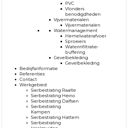
PVC
Vlonders
benodigdheden
Vijvermaterialen
Vijvermaterialen
Watermanagement
Hemelwaterafvoer
Sproeiers
Waterinfiltratie-
buffering
Gevelbekleding
Gevelbekleding
Bedrijfsinformatie
Referenties
Contact
Werkgebied
Sierbestrating Raalte
Sierbestrating Heino
Sierbestrating Dalfsen
Sierbestrating
Kampen
Sierbestrating Hattem
Sierbestrating