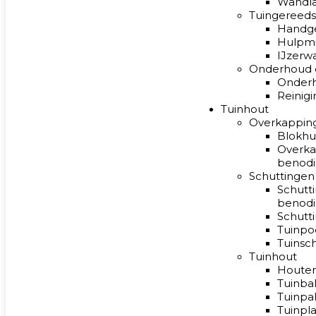
Wandl
Tuingereed
Handg
Hulpm
IJzerw
Onderhoud e
Onder
Reinig
Tuinhout
Overkappin
Blokhu
Overka
benod
Schuttingen
Schutt
benod
Schutt
Tuinpo
Tuinsc
Tuinhout
Houten
Tuinba
Tuinpa
Tuinpl