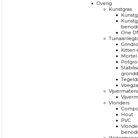
Overig
Kunstgras
Kunstg
Kunstg
benod
One DN
Tuinaanleg
Grindro
Kitten 
Mortel
Potgro
Stabilis
grond
Tegeld
Voegz
Vijvermateri
Vijverm
Vlonders
Compo
Hout
PVC
Vlonde
benod
Watermana