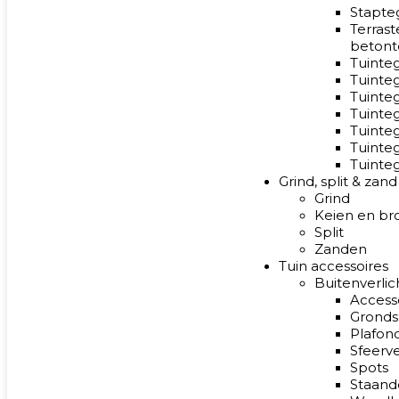
Stapte
Terrast
betont
Tuinte
Tuinte
Tuinte
Tuinte
Tuinte
Tuinte
Tuinteg
Grind, split & zand
Grind
Keien en br
Split
Zanden
Tuin accessoires
Buitenverlic
Access
Gronds
Plafond
Sfeerve
Spots
Staand