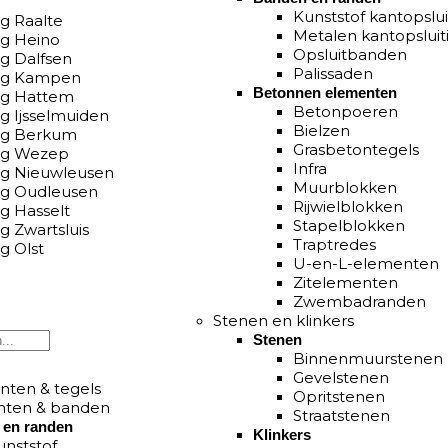
Kunststof kantopslui
ng Raalte
Metalen kantopsluit
ng Heino
Opsluitbanden
ng Dalfsen
Palissaden
ing Kampen
Betonnen elementen
ing Hattem
Betonpoeren
ng Ijsselmuiden
Bielzen
ing Berkum
Grasbetontegels
ing Wezep
Infra
ing Nieuwleusen
Muurblokken
ing Oudleusen
Rijwielblokken
ng Hasselt
Stapelblokken
ng Zwartsluis
Traptredes
ng Olst
U-en-L-elementen
Zitelementen
Zwembadranden
Stenen en klinkers
Stenen
Binnenmuurstenen
Gevelstenen
nten & tegels
Opritstenen
ten & banden
Straatstenen
 en randen
Klinkers
unststof