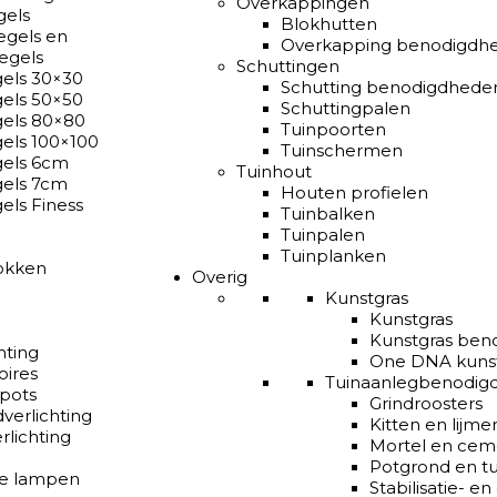
Overkappingen
gels
Blokhutten
egels en
Overkapping benodigdh
egels
Schuttingen
gels 30×30
Schutting benodigdhede
gels 50×50
Schuttingpalen
gels 80×80
Tuinpoorten
gels 100×100
Tuinschermen
gels 6cm
Tuinhout
gels 7cm
Houten profielen
els Finess
Tuinbalken
Tuinpalen
Tuinplanken
okken
Overig
Kunstgras
Kunstgras
Kunstgras ben
hting
One DNA kuns
oires
Tuinaanlegbenodig
pots
Grindroosters
verlichting
Kitten en lijme
rlichting
Mortel en cem
Potgrond en t
e lampen
Stabilisatie- 