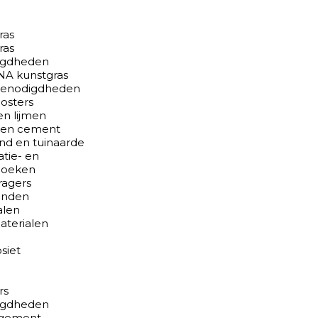
ras
ras
igdheden
A kunstgras
benodigdheden
osters
en lijmen
 en cement
nd en tuinaarde
atie- en
doeken
ragers
anden
alen
aterialen
siet
rs
igdheden
gement