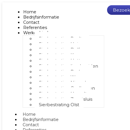
Bezoek
Home
Bedrijfsinformatie
Contact
Referenties
Werkgebied
Sierbestrating Raalte
Sierbestrating Heino
Sierbestrating Dalfsen
Sierbestrating Kampen
Sierbestrating Hattem
Sierbestrating Ijsselmuiden
Sierbestrating Berkum
Sierbestrating Wezep
Sierbestrating Nieuwleusen
Sierbestrating Oudleusen
Sierbestrating Hasselt
Sierbestrating Zwartsluis
Sierbestrating Olst
Home
Bedrijfsinformatie
Contact