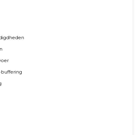
digdheden
n
voer
e-buffering
g