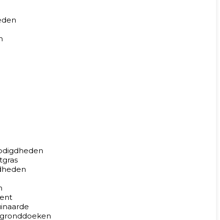
eden
n
odigdheden
tgras
dheden
n
ent
uinaarde
en gronddoeken