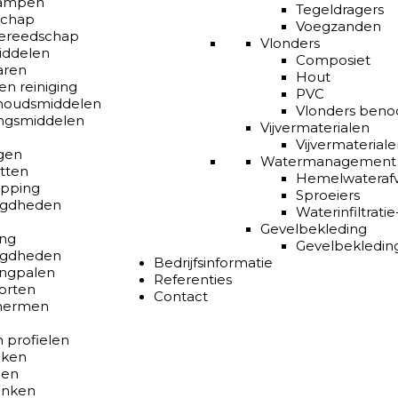
ampen
Tegeldragers
schap
Voegzanden
ereedschap
Vlonders
iddelen
Composiet
aren
Hout
n reiniging
PVC
houdsmiddelen
Vlonders beno
ingsmiddelen
Vijvermaterialen
Vijvermateriale
gen
Watermanagement
tten
Hemelwateraf
pping
Sproeiers
igdheden
Waterinfiltrati
Gevelbekleding
ing
Gevelbekledin
igdheden
Bedrijfsinformatie
ingpalen
Referenties
orten
Contact
hermen
 profielen
lken
len
anken