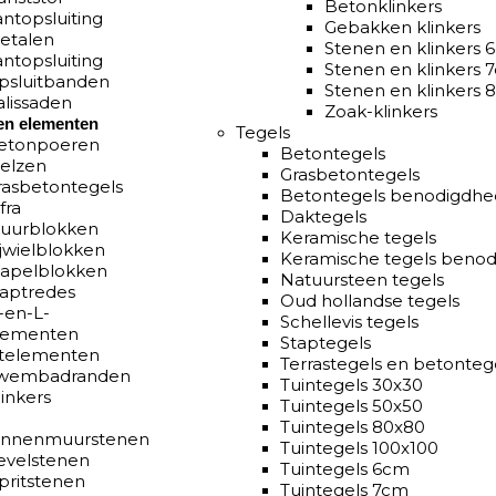
Betonklinkers
antopsluiting
Gebakken klinkers
etalen
Stenen en klinkers 
antopsluiting
Stenen en klinkers 
psluitbanden
Stenen en klinkers
alissaden
Zoak-klinkers
en elementen
Tegels
etonpoeren
Betontegels
ielzen
Grasbetontegels
rasbetontegels
Betontegels benodigdh
fra
Daktegels
uurblokken
Keramische tegels
ijwielblokken
Keramische tegels beno
tapelblokken
Natuursteen tegels
raptredes
Oud hollandse tegels
-en-L-
Schellevis tegels
lementen
Staptegels
itelementen
Terrastegels en betonteg
wembadranden
Tuintegels 30x30
inkers
Tuintegels 50x50
Tuintegels 80x80
innenmuurstenen
Tuintegels 100x100
evelstenen
Tuintegels 6cm
pritstenen
Tuintegels 7cm