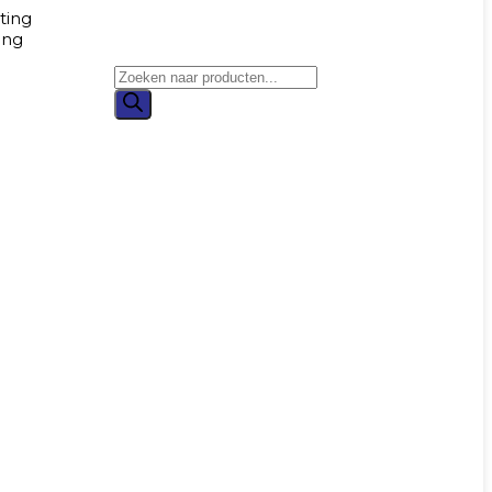
ting
ing