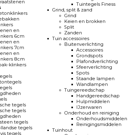
traatstenen
Tuintegels Finess
s
Grind, split & zand
etonklinkers
Grind
ebakken
Keien en brokken
inkers
Split
tenen en
Zanden
linkers 6cm
Tuin accessoires
tenen en
Buitenverlichting
linkers 7cm
Accessoires
tenen en
Grondspots
linkers 8cm
Plafondverlichting
oak-klinkers
Sfeerverlichting
Spots
egels
Staande lampen
tontegels
Wandlampen
egels
Tuingereedschap
igdheden
Handgereedschap
els
Hulpmiddelen
sche tegels
IJzerwaren
sche tegels
Onderhoud en reiniging
igdheden
Onderhoudsmiddelen
steen tegels
Reinigingsmiddelen
llandse tegels
Tuinhout
vis tegels