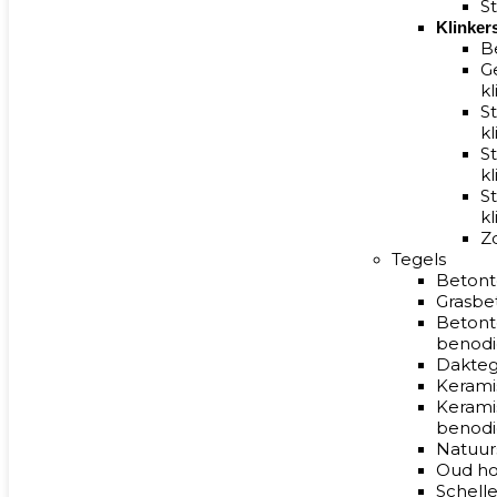
S
Klinker
B
G
kl
S
k
S
k
S
k
Z
Tegels
Betont
Grasbe
Betont
benod
Dakteg
Kerami
Kerami
benod
Natuur
Oud ho
Schelle