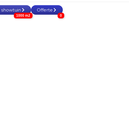
 showtuin
Offerte
1000 m2
0