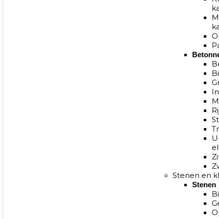
k
M
k
O
P
Betonn
B
B
G
In
M
R
S
T
U
e
Z
Z
Stenen en kl
Stenen
B
G
O