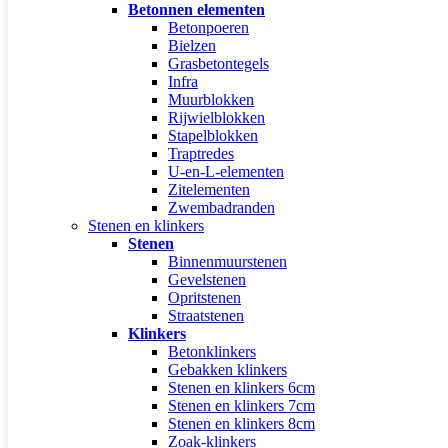
Betonnen elementen
Betonpoeren
Bielzen
Grasbetontegels
Infra
Muurblokken
Rijwielblokken
Stapelblokken
Traptredes
U-en-L-elementen
Zitelementen
Zwembadranden
Stenen en klinkers
Stenen
Binnenmuurstenen
Gevelstenen
Opritstenen
Straatstenen
Klinkers
Betonklinkers
Gebakken klinkers
Stenen en klinkers 6cm
Stenen en klinkers 7cm
Stenen en klinkers 8cm
Zoak-klinkers