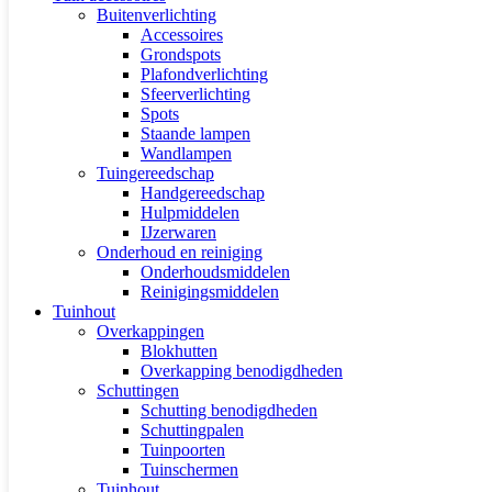
Buitenverlichting
Accessoires
Grondspots
Plafondverlichting
Sfeerverlichting
Spots
Staande lampen
Wandlampen
Tuingereedschap
Handgereedschap
Hulpmiddelen
IJzerwaren
Onderhoud en reiniging
Onderhoudsmiddelen
Reinigingsmiddelen
Tuinhout
Overkappingen
Blokhutten
Overkapping benodigdheden
Schuttingen
Schutting benodigdheden
Schuttingpalen
Tuinpoorten
Tuinschermen
Tuinhout