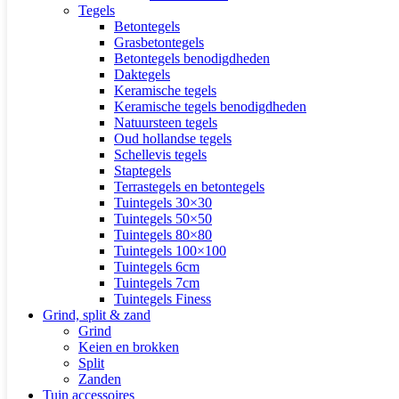
Tegels
Betontegels
Grasbetontegels
Betontegels benodigdheden
Daktegels
Keramische tegels
Keramische tegels benodigdheden
Natuursteen tegels
Oud hollandse tegels
Schellevis tegels
Staptegels
Terrastegels en betontegels
Tuintegels 30×30
Tuintegels 50×50
Tuintegels 80×80
Tuintegels 100×100
Tuintegels 6cm
Tuintegels 7cm
Tuintegels Finess
Grind, split & zand
Grind
Keien en brokken
Split
Zanden
Tuin accessoires