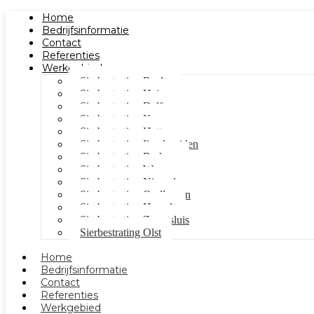
Home
Bedrijfsinformatie
Contact
Referenties
Werkgebied
Sierbestrating Raalte
Sierbestrating Heino
Sierbestrating Dalfsen
Sierbestrating Kampen
Sierbestrating Hattem
Sierbestrating Ijsselmuiden
Sierbestrating Berkum
Sierbestrating Wezep
Sierbestrating Nieuwleusen
Sierbestrating Oudleusen
Sierbestrating Hasselt
Sierbestrating Zwartsluis
Sierbestrating Olst
Home
Bedrijfsinformatie
Contact
Referenties
Werkgebied