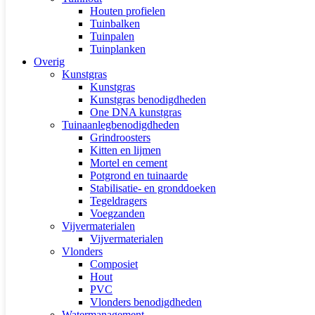
Houten profielen
Tuinbalken
Tuinpalen
Tuinplanken
Overig
Kunstgras
Kunstgras
Kunstgras benodigdheden
One DNA kunstgras
Tuinaanlegbenodigdheden
Grindroosters
Kitten en lijmen
Mortel en cement
Potgrond en tuinaarde
Stabilisatie- en gronddoeken
Tegeldragers
Voegzanden
Vijvermaterialen
Vijvermaterialen
Vlonders
Composiet
Hout
PVC
Vlonders benodigdheden
Watermanagement