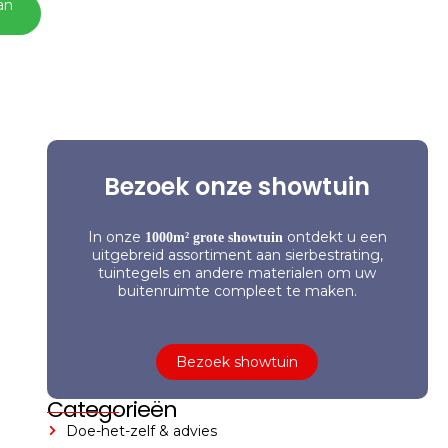
an
Bezoek onze showtuin
In onze
ontdekt u een
1000m² grote showtuin
uitgebreid assortiment aan sierbestrating,
tuintegels en andere materialen om uw
buitenruimte compleet te maken.
Bezoek showtuin
Categorieën
Doe-het-zelf & advies