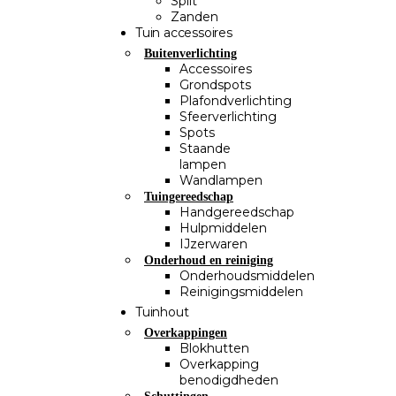
Split
Zanden
Tuin accessoires
Buitenverlichting
Accessoires
Grondspots
Plafondverlichting
Sfeerverlichting
Spots
Staande
lampen
Wandlampen
Tuingereedschap
Handgereedschap
Hulpmiddelen
IJzerwaren
Onderhoud en reiniging
Onderhoudsmiddelen
Reinigingsmiddelen
Tuinhout
Overkappingen
Blokhutten
Overkapping
benodigdheden