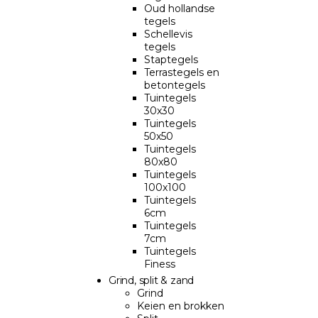
Oud hollandse
tegels
Schellevis
tegels
Staptegels
Terrastegels en
betontegels
Tuintegels
30x30
Tuintegels
50x50
Tuintegels
80x80
Tuintegels
100x100
Tuintegels
6cm
Tuintegels
7cm
Tuintegels
Finess
Grind, split & zand
Grind
Keien en brokken