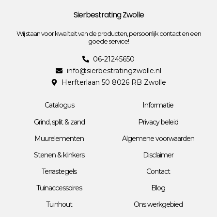
Sierbestrating Zwolle
Wij staan voor kwaliteit van de producten, persoonlijk contact en een
goede service!
06-21245650
info@sierbestratingzwolle.nl
Herfterlaan 50 8026 RB Zwolle
Catalogus
Informatie
Grind, split & zand
Privacy beleid
Muurelementen
Algemene voorwaarden
Stenen & klinkers
Disclaimer
Terrastegels
Contact
Tuinaccessoires
Blog
Tuinhout
Ons werkgebied