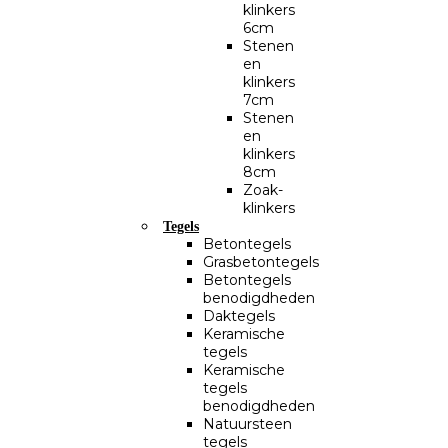
klinkers
6cm
Stenen
en
klinkers
7cm
Stenen
en
klinkers
8cm
Zoak-
klinkers
Tegels
Betontegels
Grasbetontegels
Betontegels
benodigdheden
Daktegels
Keramische
tegels
Keramische
tegels
benodigdheden
Natuursteen
tegels