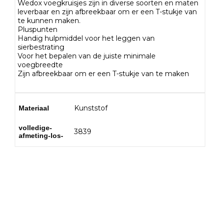
Wedox voegkruisjes zijn in diverse soorten en maten
leverbaar en zijn afbreekbaar om er een T-stukje van
te kunnen maken.
Pluspunten
Handig hulpmiddel voor het leggen van
sierbestrating
Voor het bepalen van de juiste minimale
voegbreedte
Zijn afbreekbaar om er een T-stukje van te maken
Kunststof
Materiaal
volledige-
3839
afmeting-los-
Bezoek onze showtuin
In onze
ontdekt u een
1000m² grote showtuin
uitgebreid assortiment aan sierbestrating,
tuintegels en andere materialen om uw
buitenruimte compleet te maken.