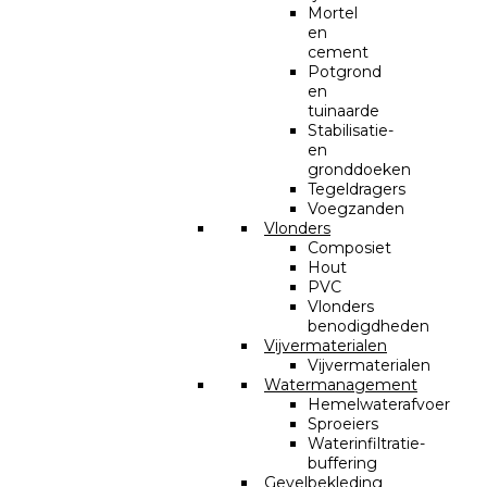
Mortel
en
cement
Potgrond
en
tuinaarde
Stabilisatie-
en
gronddoeken
Tegeldragers
Voegzanden
Vlonders
Composiet
Hout
PVC
Vlonders
benodigdheden
Vijvermaterialen
Vijvermaterialen
Watermanagement
Hemelwaterafvoer
Sproeiers
Waterinfiltratie-
buffering
Gevelbekleding