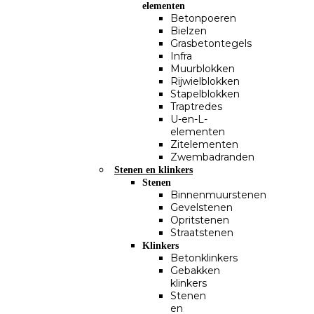
elementen
Betonpoeren
Bielzen
Grasbetontegels
Infra
Muurblokken
Rijwielblokken
Stapelblokken
Traptredes
U-en-L-
elementen
Zitelementen
Zwembadranden
Stenen en klinkers
Stenen
Binnenmuurstenen
Gevelstenen
Opritstenen
Straatstenen
Klinkers
Betonklinkers
Gebakken
klinkers
Stenen
en