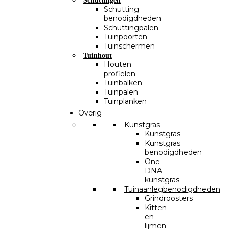
Schuttingen
Schutting
benodigdheden
Schuttingpalen
Tuinpoorten
Tuinschermen
Tuinhout
Houten
profielen
Tuinbalken
Tuinpalen
Tuinplanken
Overig
Kunstgras
Kunstgras
Kunstgras
benodigdheden
One
DNA
kunstgras
Tuinaanlegbenodigdheden
Grindroosters
Kitten
en
lijmen