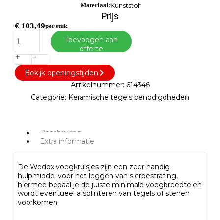
Materiaal:
Kunststof
Prijs
€
103,49
per stuk
Toevoegen aan
offerte
Bekijk openingstijden
Artikelnummer:
614346
Categorie:
Keramische tegels benodigdheden
Beschrijving
Extra informatie
De Wedox voegkruisjes zijn een zeer handig
hulpmiddel voor het leggen van sierbestrating,
hiermee bepaal je de juiste minimale voegbreedte en
wordt eventueel afsplinteren van tegels of stenen
voorkomen.