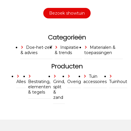
Bezoek showtuin
Categorieën
Doe-het-zelf
Inspiratie
Materialen &
& advies
& trends
toepassingen
Producten
Tuin
Alles
Bestrating,
Grind,
Overig
accessoires
Tuinhout
elementen
split
& tegels
&
zand