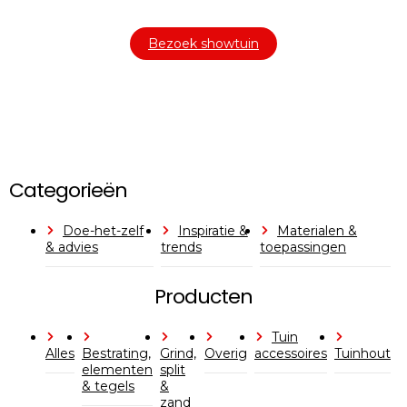
materialen om uw buitenruimte compleet te maken.
Bezoek showtuin
Categorieën
Doe-het-zelf
Inspiratie &
Materialen &
& advies
trends
toepassingen
Producten
Tuin
Alles
Bestrating,
Grind,
Overig
accessoires
Tuinhout
elementen
split
& tegels
&
zand