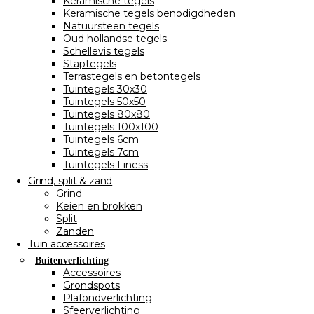
Keramische tegels
Keramische tegels benodigdheden
Natuursteen tegels
Oud hollandse tegels
Schellevis tegels
Staptegels
Terrastegels en betontegels
Tuintegels 30x30
Tuintegels 50x50
Tuintegels 80x80
Tuintegels 100x100
Tuintegels 6cm
Tuintegels 7cm
Tuintegels Finess
Grind, split & zand
Grind
Keien en brokken
Split
Zanden
Tuin accessoires
Buitenverlichting
Accessoires
Grondspots
Plafondverlichting
Sfeerverlichting