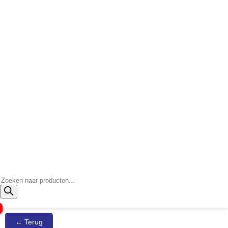
Producten
zoeken
← Terug