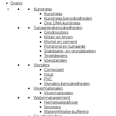
Overig
Kunstgras
Kunstgras
Kunstgras benodigdheden
One DNA kunstgras
Tuinaanlegbenodigdheden
Grindroosters
Kitten en lijmen
Mortel en cement
Potgrond en tuinaarde
Stabilisatie- en gronddoeken
Tegeldragers
Voegzanden
Vlonders
Composiet
Hout
PVC
Vlonders benodigdheden
Vijvermaterialen
Vijvermaterialen
Watermanagement
Hemelwaterafvoer
Sproeiers
Waterinfiltratie-buffering