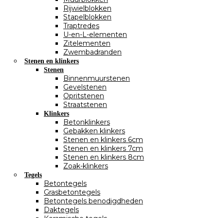
Rijwielblokken
Stapelblokken
Traptredes
U-en-L-elementen
Zitelementen
Zwembadranden
Stenen en klinkers
Stenen
Binnenmuurstenen
Gevelstenen
Opritstenen
Straatstenen
Klinkers
Betonklinkers
Gebakken klinkers
Stenen en klinkers 6cm
Stenen en klinkers 7cm
Stenen en klinkers 8cm
Zoak-klinkers
Tegels
Betontegels
Grasbetontegels
Betontegels benodigdheden
Daktegels