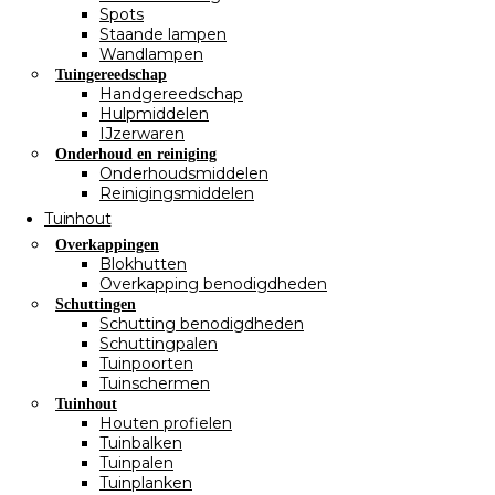
Spots
Staande lampen
Wandlampen
Tuingereedschap
Handgereedschap
Hulpmiddelen
IJzerwaren
Onderhoud en reiniging
Onderhoudsmiddelen
Reinigingsmiddelen
Tuinhout
Overkappingen
Blokhutten
Overkapping benodigdheden
Schuttingen
Schutting benodigdheden
Schuttingpalen
Tuinpoorten
Tuinschermen
Tuinhout
Houten profielen
Tuinbalken
Tuinpalen
Tuinplanken