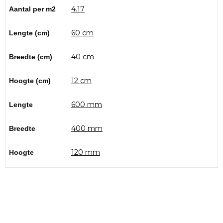
4.17
Aantal per m2
60 cm
Lengte (cm)
40 cm
Breedte (cm)
12 cm
Hoogte (cm)
600 mm
Lengte
400 mm
Breedte
120 mm
Hoogte
Bezoek onze showtuin
In onze
ontdekt u een uitgebreid
1000m² grote showtuin
assortiment aan sierbestrating, tuintegels en andere