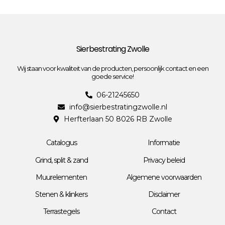
Sierbestrating Zwolle
Wij staan voor kwaliteit van de producten, persoonlijk contact en een
goede service!
06-21245650
info@sierbestratingzwolle.nl
Herfterlaan 50 8026 RB Zwolle
Catalogus
Informatie
Grind, split & zand
Privacy beleid
Muurelementen
Algemene voorwaarden
Stenen & klinkers
Disclaimer
Terrastegels
Contact