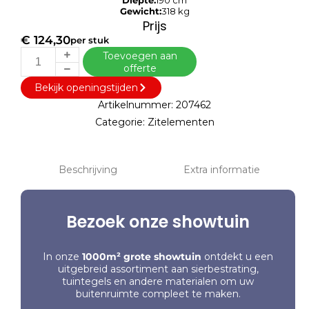
Diepte:
190 cm
Gewicht:
318 kg
Prijs
€
124,30
per stuk
Toevoegen aan
offerte
Bekijk openingstijden
Artikelnummer:
207462
Categorie:
Zitelementen
Beschrijving
Extra informatie
Bezoek onze showtuin
In onze
1000m² grote showtuin
ontdekt u een
uitgebreid assortiment aan sierbestrating,
tuintegels en andere materialen om uw
buitenruimte compleet te maken.