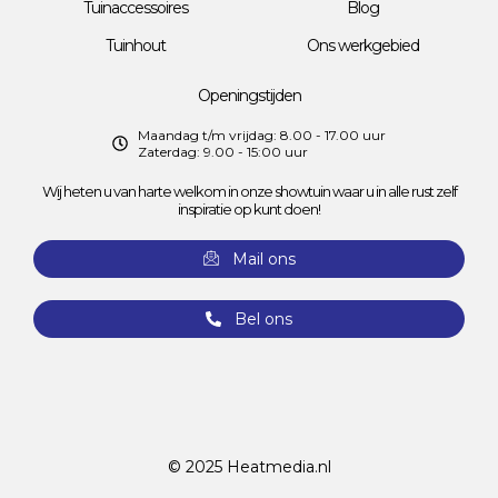
Tuinaccessoires
Blog
Tuinhout
Ons werkgebied
Openingstijden
Maandag t/m vrijdag: 8.00 - 17.00 uur
Zaterdag: 9.00 - 15:00 uur
Wij heten u van harte welkom in onze showtuin waar u in alle rust zelf
inspiratie op kunt doen!
Mail ons
Bel ons
© 2025
Heatmedia.nl