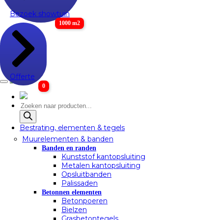
Bezoek showtuin
1000 m2
Offerte
0
Producten
zoeken
Bestrating, elementen & tegels
Muurelementen & banden
Banden en randen
Kunststof kantopsluiting
Metalen kantopsluiting
Opsluitbanden
Palissaden
Betonnen elementen
Betonpoeren
Bielzen
Grasbetontegels