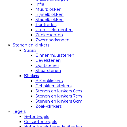
Infra
Muurblokken
Rijwielblokken
Stapelblokken
Traptredes
U-en-L-elementen
Zitelementen
Zwembadranden
Stenen en klinkers
Stenen
Binnenmuurstenen
Gevelstenen
Opritstenen
Straatstenen
Klinkers
Betonklinkers
Gebakken klinkers
Stenen en klinkers 6cm
Stenen en klinkers 7cm
Stenen en klinkers 8cm
Zoak-klinkers
Tegels
Betontegels
Grasbetontegels
Betontegels benodigdheden