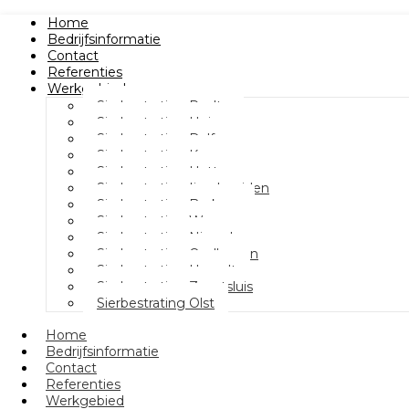
Home
Bedrijfsinformatie
Contact
Referenties
Werkgebied
Sierbestrating Raalte
Sierbestrating Heino
Sierbestrating Dalfsen
Sierbestrating Kampen
Sierbestrating Hattem
Sierbestrating Ijsselmuiden
Sierbestrating Berkum
Sierbestrating Wezep
Sierbestrating Nieuwleusen
Sierbestrating Oudleusen
Sierbestrating Hasselt
Sierbestrating Zwartsluis
Sierbestrating Olst
Home
Bedrijfsinformatie
Contact
Referenties
Werkgebied