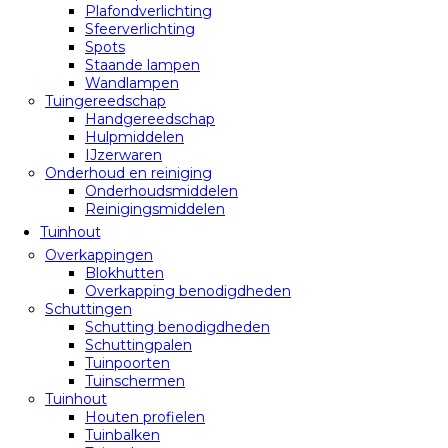
Plafondverlichting
Sfeerverlichting
Spots
Staande lampen
Wandlampen
Tuingereedschap
Handgereedschap
Hulpmiddelen
IJzerwaren
Onderhoud en reiniging
Onderhoudsmiddelen
Reinigingsmiddelen
Tuinhout
Overkappingen
Blokhutten
Overkapping benodigdheden
Schuttingen
Schutting benodigdheden
Schuttingpalen
Tuinpoorten
Tuinschermen
Tuinhout
Houten profielen
Tuinbalken