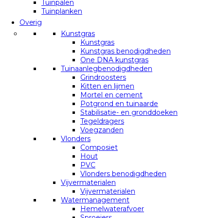
Tuinpalen
Tuinplanken
Overig
Kunstgras
Kunstgras
Kunstgras benodigdheden
One DNA kunstgras
Tuinaanlegbenodigdheden
Grindroosters
Kitten en lijmen
Mortel en cement
Potgrond en tuinaarde
Stabilisatie- en gronddoeken
Tegeldragers
Voegzanden
Vlonders
Composiet
Hout
PVC
Vlonders benodigdheden
Vijvermaterialen
Vijvermaterialen
Watermanagement
Hemelwaterafvoer
Sproeiers