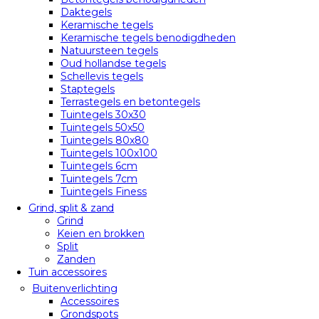
Daktegels
Keramische tegels
Keramische tegels benodigdheden
Natuursteen tegels
Oud hollandse tegels
Schellevis tegels
Staptegels
Terrastegels en betontegels
Tuintegels 30x30
Tuintegels 50x50
Tuintegels 80x80
Tuintegels 100x100
Tuintegels 6cm
Tuintegels 7cm
Tuintegels Finess
Grind, split & zand
Grind
Keien en brokken
Split
Zanden
Tuin accessoires
Buitenverlichting
Accessoires
Grondspots