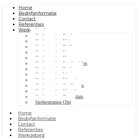
Home
Bedrijfsinformatie
Contact
Referenties
Werkgebied
Sierbestrating Raalte
Sierbestrating Heino
Sierbestrating Dalfsen
Sierbestrating Kampen
Sierbestrating Hattem
Sierbestrating Ijsselmuiden
Sierbestrating Berkum
Sierbestrating Wezep
Sierbestrating Nieuwleusen
Sierbestrating Oudleusen
Sierbestrating Hasselt
Sierbestrating Zwartsluis
Sierbestrating Olst
Home
Bedrijfsinformatie
Contact
Referenties
Werkgebied