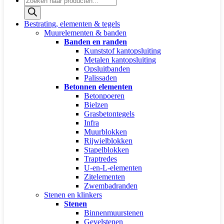
zoeken
Bestrating, elementen & tegels
Muurelementen & banden
Banden en randen
Kunststof kantopsluiting
Metalen kantopsluiting
Opsluitbanden
Palissaden
Betonnen elementen
Betonpoeren
Bielzen
Grasbetontegels
Infra
Muurblokken
Rijwielblokken
Stapelblokken
Traptredes
U-en-L-elementen
Zitelementen
Zwembadranden
Stenen en klinkers
Stenen
Binnenmuurstenen
Gevelstenen