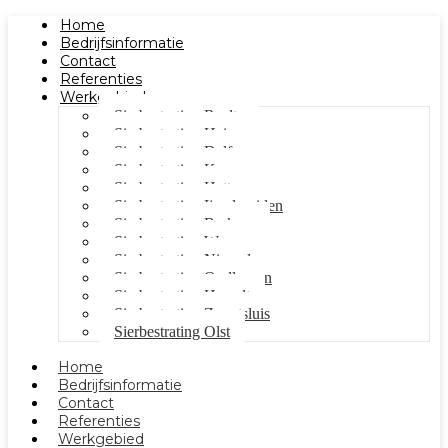
Home
Bedrijfsinformatie
Contact
Referenties
Werkgebied
Sierbestrating Raalte
Sierbestrating Heino
Sierbestrating Dalfsen
Sierbestrating Kampen
Sierbestrating Hattem
Sierbestrating Ijsselmuiden
Sierbestrating Berkum
Sierbestrating Wezep
Sierbestrating Nieuwleusen
Sierbestrating Oudleusen
Sierbestrating Hasselt
Sierbestrating Zwartsluis
Sierbestrating Olst
Home
Bedrijfsinformatie
Contact
Referenties
Werkgebied