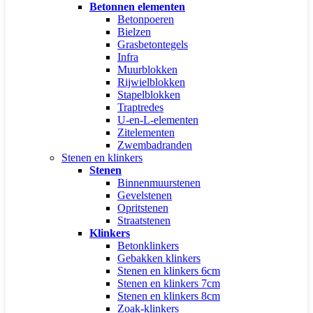
Betonnen elementen
Betonpoeren
Bielzen
Grasbetontegels
Infra
Muurblokken
Rijwielblokken
Stapelblokken
Traptredes
U-en-L-elementen
Zitelementen
Zwembadranden
Stenen en klinkers
Stenen
Binnenmuurstenen
Gevelstenen
Opritstenen
Straatstenen
Klinkers
Betonklinkers
Gebakken klinkers
Stenen en klinkers 6cm
Stenen en klinkers 7cm
Stenen en klinkers 8cm
Zoak-klinkers