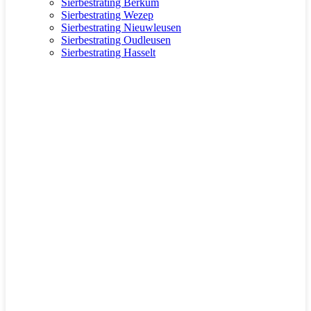
Sierbestrating Berkum
Sierbestrating Wezep
Sierbestrating Nieuwleusen
Sierbestrating Oudleusen
Sierbestrating Hasselt