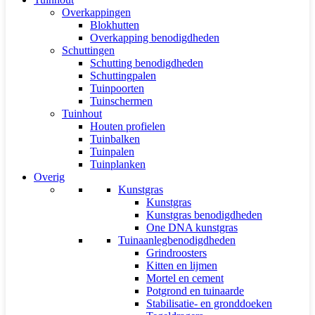
Overkappingen
Blokhutten
Overkapping benodigdheden
Schuttingen
Schutting benodigdheden
Schuttingpalen
Tuinpoorten
Tuinschermen
Tuinhout
Houten profielen
Tuinbalken
Tuinpalen
Tuinplanken
Overig
Kunstgras
Kunstgras
Kunstgras benodigdheden
One DNA kunstgras
Tuinaanlegbenodigdheden
Grindroosters
Kitten en lijmen
Mortel en cement
Potgrond en tuinaarde
Stabilisatie- en gronddoeken