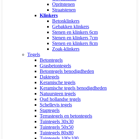
Opritstenen
Straatstenen
Klinkers
Betonklinkers
Gebakken klinkers
Stenen en klinkers 6cm
Stenen en klinkers 7cm
Stenen en klinkers 8cm
Zoak-klinkers
Tegels
Betontegels
Grasbetontegels
Betontegels benodigdheden
Daktegels
Keramische tegels
Keramische tegels benodigdheden
Natuursteen tegels
Oud hollandse tegels
Schellevis tegels
Staptegels
Terrastegels en betontegels
Tuintegels 30x30
Tuintegels 50x50
Tuintegels 80x80
Tuintegels 100x100