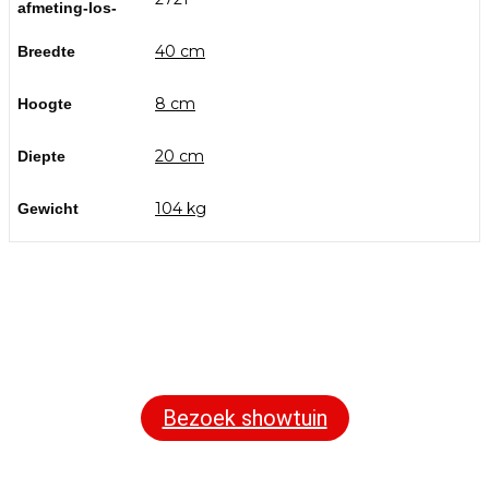
afmeting-los-
40 cm
Breedte
8 cm
Hoogte
20 cm
Diepte
104 kg
Gewicht
Bezoek onze showtuin
In onze
ontdekt u een uitgebreid
1000m² grote showtuin
assortiment aan sierbestrating, tuintegels en andere
materialen om uw buitenruimte compleet te maken.
Bezoek showtuin