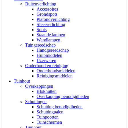
Buitenverlichting
Accessoires
Grondspots
Plafondverlichting
Sfeerverlichting
Spots
Staande lampen
Wandlampen
Tuingereedschap
Handgereedschap
Hulpmiddelen
IJzerwaren
Onderhoud en reiniging
Onderhoudsmiddelen
Reinigingsmiddelen
Tuinhout
Overkappingen
Blokhutten
Overkapping benodigdheden
Schuttingen
Schutting benodigdheden
Schuttingpalen
Tuinpoorten
Tuinschermen
Tuinhout