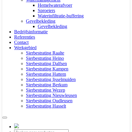
Hemelwaterafvoer
Sproeiers
Waterinfiltratie-buffering
Gevelbekleding
Gevelbekleding
Bedrijfsinformatie
Referenties
Contact
Werkgebied
Sierbestrating Raalte
Sierbestrating Heino
Sierbestrating Dalfsen
Sierbestrating Kampen
Sierbestrating Hattem
Sierbestrating Ijsselmuiden
Sierbestrating Berkum
Sierbestrating Wezep
Sierbestrating Nieuwleusen
Sierbestrating Oudleusen
Sierbestrating Hasselt
Producten