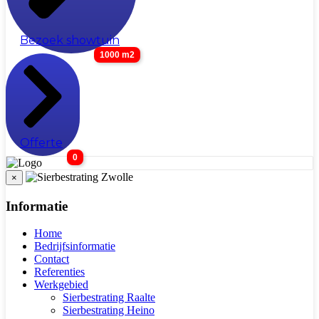
Bezoek showtuin
1000 m2
Offerte
0
×
Informatie
Home
Bedrijfsinformatie
Contact
Referenties
Werkgebied
Sierbestrating Raalte
Sierbestrating Heino