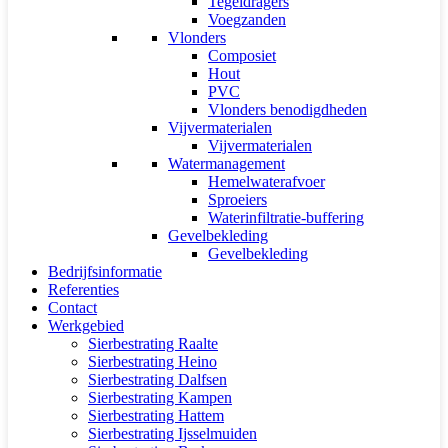
Tegeldragers
Voegzanden
Vlonders
Composiet
Hout
PVC
Vlonders benodigdheden
Vijvermaterialen
Vijvermaterialen
Watermanagement
Hemelwaterafvoer
Sproeiers
Waterinfiltratie-buffering
Gevelbekleding
Gevelbekleding
Bedrijfsinformatie
Referenties
Contact
Werkgebied
Sierbestrating Raalte
Sierbestrating Heino
Sierbestrating Dalfsen
Sierbestrating Kampen
Sierbestrating Hattem
Sierbestrating Ijsselmuiden