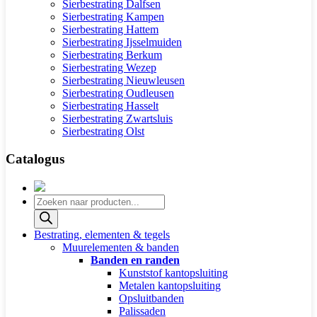
Sierbestrating Dalfsen
Sierbestrating Kampen
Sierbestrating Hattem
Sierbestrating Ijsselmuiden
Sierbestrating Berkum
Sierbestrating Wezep
Sierbestrating Nieuwleusen
Sierbestrating Oudleusen
Sierbestrating Hasselt
Sierbestrating Zwartsluis
Sierbestrating Olst
Catalogus
Producten
zoeken
Bestrating, elementen & tegels
Muurelementen & banden
Banden en randen
Kunststof kantopsluiting
Metalen kantopsluiting
Opsluitbanden
Palissaden