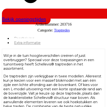
Bekijk openingstijden
Artikelnummer:
203716
Categorie:
Traptredes
Beschrijving
Extra informatie
Wil je in de tuin hoogteverschillen creëren of juist
overbruggen? Speciaal voor deze toepassingen in een
tuinontwerp heeft Schellevis® traptreden in het
assortiment.
De traptreden zijn verkrijgbaar in twee modellen. Allereerst
kun je kiezen voor een massief blokmodel met aan één
zijde een lichte afronding aan de bovenkant. Of kies voor
een L-model uitvoering met een korte opstaande rand aan
de bovenzijde. Valt je keuze op deze traptrede, plaats dan
de karakteristieke Schellevis® structuur naar boven. Als
aanvullende elementen leveren we ook hoekstukken en
halve treden. De combinatie van de beste natuurlijke