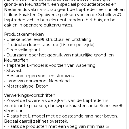
grond- en kleurstoffen, een speciaal productieproces en
Nederlands vakmanschap geeft de traptreden een uniek en
tijdloos karakter. Op diverse plekken voelen de Schellevis®
traptreden zich in hun element: rondom het huis, op het
dak en in openbare buitenruimtes.
Productkenmerken
• Unieke Schellevis® structuur en uitstraling
• Producten lopen taps toe (1,5 mm per zijde)
• Geen vellingkant
• Duurzaam door het gebruik van natuurlijke grond- en
kleurstoffen
• Traptrede L-model is voorzien van wapening
• Slipvast
• Bestand tegen vorst en strooizout
• Land van oorsprong: Nederland
• Materiaaltype: Beton
Verwerkingsvoorschriften
• Zowel de boven- als de zijkant van de traptreden is
zichtbaar te plaatsen, dankzij de karakteristieke Schellevis®
structuur.
• Plaats het L-model met de opstaande rand naar boven.
Bepaal daarbij zelf het overstek.
• Plaats de producten met een voeg van minimaal 5