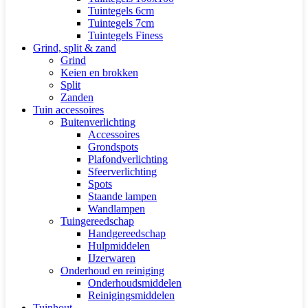
Tuintegels 6cm
Tuintegels 7cm
Tuintegels Finess
Grind, split & zand
Grind
Keien en brokken
Split
Zanden
Tuin accessoires
Buitenverlichting
Accessoires
Grondspots
Plafondverlichting
Sfeerverlichting
Spots
Staande lampen
Wandlampen
Tuingereedschap
Handgereedschap
Hulpmiddelen
IJzerwaren
Onderhoud en reiniging
Onderhoudsmiddelen
Reinigingsmiddelen
Tuinhout