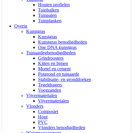
Houten profielen
Tuinbalken
Tuinpalen
Tuinplanken
Overig
Kunstgras
Kunstgras
Kunstgras benodigdheden
One DNA kunstgras
Tuinaanlegbenodigdheden
Grindroosters
Kitten en lijmen
Mortel en cement
Potgrond en tuinaarde
Stabilisatie- en gronddoeken
Tegeldragers
Voegzanden
Vijvermaterialen
Vijvermaterialen
Vlonders
Composiet
Hout
PVC
Vlonders benodigdheden
Watermanagement