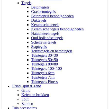
Tegels
Betontegels
Grasbetontegels
Betontegels benodigdheden
Daktegels
Keramische tegels
Keramische tegels benodigdheden
Natuursteen tegels
Oud hollandse tegels
Schellevis tegels
Staptegels
Terrastegels en betontegels
Tuintegels 30×30
Tuintegels 50×50
Tuintegels 80×80
Tuintegels 100×100
Tuintegels 6cm
Tuintegels 7cm
Tuintegels Finess
Grind, split & zand
Grind
Keien en brokken
Split
Zanden
Tuin accessoires