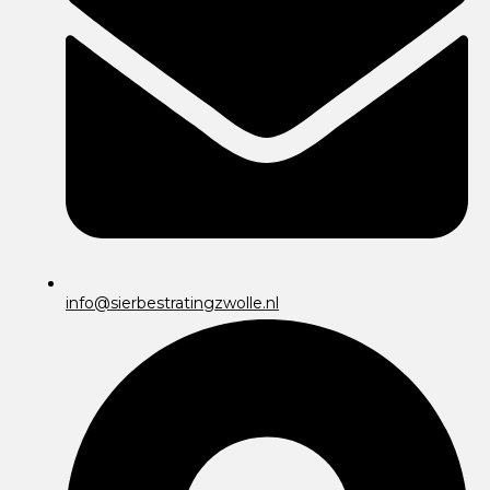
info@sierbestratingzwolle.nl