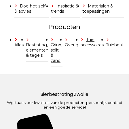
Doe-het-zelf
Inspiratie &
Materialen &
& advies
trends
toepassingen
Producten
Tuin
Alles
Bestrating,
Grind,
Overig
accessoires
Tuinhout
elementen
split
& tegels
&
zand
Sierbestrating Zwolle
Wij staan voor kwaliteit van de producten, persoonlijk contact
en een goede service!