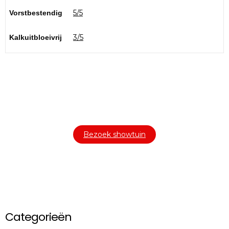
5/5
Vorstbestendig
3/5
Kalkuitbloeivrij
Bezoek onze showtuin
In onze
ontdekt u een uitgebreid
1000m² grote showtuin
assortiment aan sierbestrating, tuintegels en andere
materialen om uw buitenruimte compleet te maken.
Bezoek showtuin
Categorieën