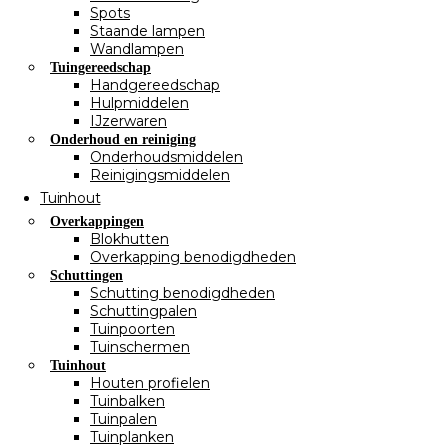
Spots
Staande lampen
Wandlampen
Tuingereedschap
Handgereedschap
Hulpmiddelen
IJzerwaren
Onderhoud en reiniging
Onderhoudsmiddelen
Reinigingsmiddelen
Tuinhout
Overkappingen
Blokhutten
Overkapping benodigdheden
Schuttingen
Schutting benodigdheden
Schuttingpalen
Tuinpoorten
Tuinschermen
Tuinhout
Houten profielen
Tuinbalken
Tuinpalen
Tuinplanken