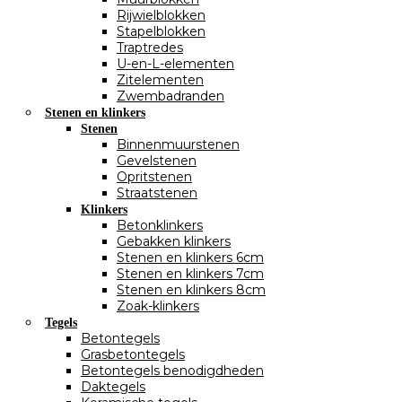
Rijwielblokken
Stapelblokken
Traptredes
U-en-L-elementen
Zitelementen
Zwembadranden
Stenen en klinkers
Stenen
Binnenmuurstenen
Gevelstenen
Opritstenen
Straatstenen
Klinkers
Betonklinkers
Gebakken klinkers
Stenen en klinkers 6cm
Stenen en klinkers 7cm
Stenen en klinkers 8cm
Zoak-klinkers
Tegels
Betontegels
Grasbetontegels
Betontegels benodigdheden
Daktegels