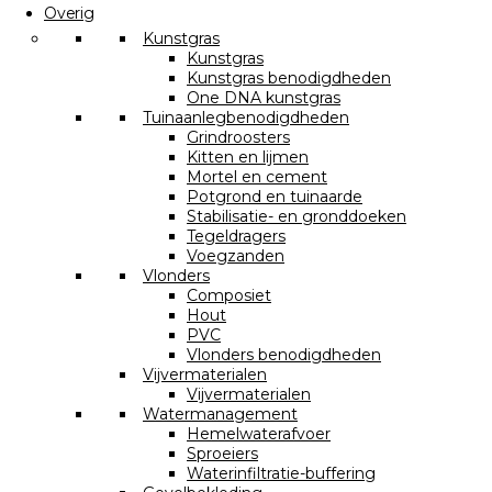
Overig
Kunstgras
Kunstgras
Kunstgras benodigdheden
One DNA kunstgras
Tuinaanlegbenodigdheden
Grindroosters
Kitten en lijmen
Mortel en cement
Potgrond en tuinaarde
Stabilisatie- en gronddoeken
Tegeldragers
Voegzanden
Vlonders
Composiet
Hout
PVC
Vlonders benodigdheden
Vijvermaterialen
Vijvermaterialen
Watermanagement
Hemelwaterafvoer
Sproeiers
Waterinfiltratie-buffering