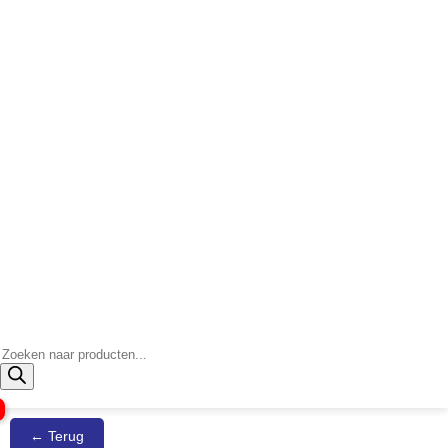
Producten
zoeken
← Terug