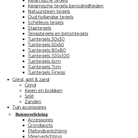
Keramische tegels
Keramische tegels benodigdheden
Natuursteen tegels
Oud hollandse tegels
Schellevis tegels
Staptegels
Terrastegels en betontegels
Tuintegels 30x30
Tuintegels 50x50
Tuintegels 80x80
Tuintegels 100x100
Tuintegels 6cm
Tuintegels 7cm
Tuintegels Finess
Grind, split & zand
Grind
Keien en brokken
Split
Zanden
Tuin accessoires
Buitenverlichting
Accessoires
Grondspots
Plafondverlichting
Sfeerverlichting