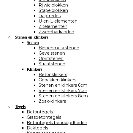
Rijwielblokken
Stapelblokken
Traptredes
U-en-L-elementen
Zitelementen
Zwembadranden
Stenen en klinkers
Stenen
Binnenmuurstenen
Gevelstenen
Opritstenen
Straatstenen
Klinkers
Betonklinkers
Gebakken klinkers
Stenen en klinkers 6cm
Stenen en klinkers 7cm
Stenen en klinkers 8cm
Zoak-klinkers
Tegels
Betontegels
Grasbetontegels
Betontegels benodigdheden
Daktegels