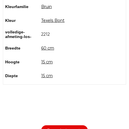
Bruin
Kleurfamilie
Texels Bont
Kleur
volledige-
2212
afmeting-los-
60 cm
Breedte
15 cm
Hoogte
15 cm
Diepte
Bezoek onze showtuin
In onze
ontdekt u een uitgebreid
1000m² grote showtuin
assortiment aan sierbestrating, tuintegels en andere
materialen om uw buitenruimte compleet te maken.