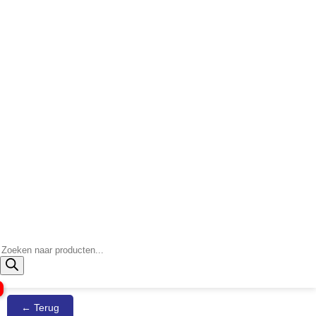
Producten
zoeken
← Terug