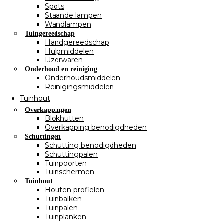
Spots
Staande lampen
Wandlampen
Tuingereedschap
Handgereedschap
Hulpmiddelen
IJzerwaren
Onderhoud en reiniging
Onderhoudsmiddelen
Reinigingsmiddelen
Tuinhout
Overkappingen
Blokhutten
Overkapping benodigdheden
Schuttingen
Schutting benodigdheden
Schuttingpalen
Tuinpoorten
Tuinschermen
Tuinhout
Houten profielen
Tuinbalken
Tuinpalen
Tuinplanken