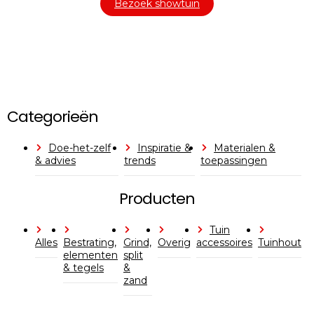
Bezoek showtuin
Categorieën
Doe-het-zelf
Inspiratie &
Materialen &
& advies
trends
toepassingen
Producten
Tuin
Alles
Bestrating,
Grind,
Overig
accessoires
Tuinhout
elementen
split
& tegels
&
zand