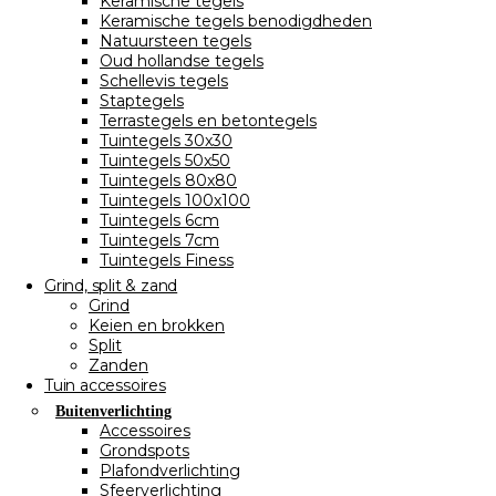
Keramische tegels
Keramische tegels benodigdheden
Natuursteen tegels
Oud hollandse tegels
Schellevis tegels
Staptegels
Terrastegels en betontegels
Tuintegels 30x30
Tuintegels 50x50
Tuintegels 80x80
Tuintegels 100x100
Tuintegels 6cm
Tuintegels 7cm
Tuintegels Finess
Grind, split & zand
Grind
Keien en brokken
Split
Zanden
Tuin accessoires
Buitenverlichting
Accessoires
Grondspots
Plafondverlichting
Sfeerverlichting