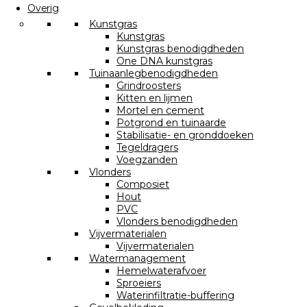
Overig
Kunstgras
Kunstgras
Kunstgras benodigdheden
One DNA kunstgras
Tuinaanlegbenodigdheden
Grindroosters
Kitten en lijmen
Mortel en cement
Potgrond en tuinaarde
Stabilisatie- en gronddoeken
Tegeldragers
Voegzanden
Vlonders
Composiet
Hout
PVC
Vlonders benodigdheden
Vijvermaterialen
Vijvermaterialen
Watermanagement
Hemelwaterafvoer
Sproeiers
Waterinfiltratie-buffering