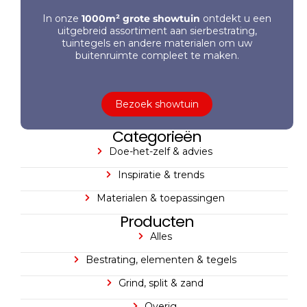
In onze
1000m² grote showtuin
ontdekt u een
uitgebreid assortiment aan sierbestrating,
tuintegels en andere materialen om uw
buitenruimte compleet te maken.
Bezoek showtuin
Categorieën
Doe-het-zelf & advies
Inspiratie & trends
Materialen & toepassingen
Producten
Alles
Bestrating, elementen & tegels
Grind, split & zand
Overig