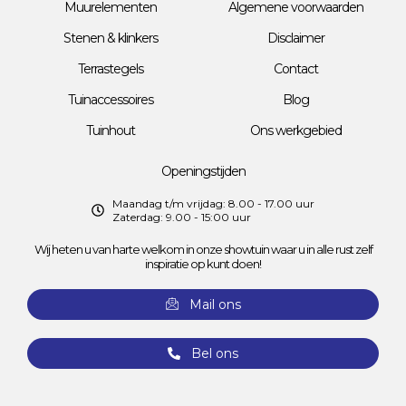
Muurelementen
Algemene voorwaarden
Stenen & klinkers
Disclaimer
Terrastegels
Contact
Tuinaccessoires
Blog
Tuinhout
Ons werkgebied
Openingstijden
Maandag t/m vrijdag: 8.00 - 17.00 uur
Zaterdag: 9.00 - 15:00 uur
Wij heten u van harte welkom in onze showtuin waar u in alle rust zelf
inspiratie op kunt doen!
Mail ons
Bel ons