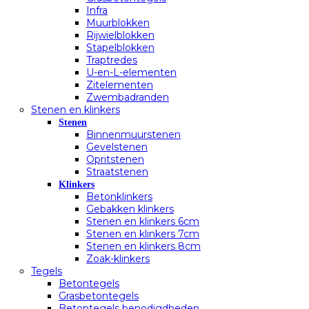
Infra
Muurblokken
Rijwielblokken
Stapelblokken
Traptredes
U-en-L-elementen
Zitelementen
Zwembadranden
Stenen en klinkers
Stenen
Binnenmuurstenen
Gevelstenen
Opritstenen
Straatstenen
Klinkers
Betonklinkers
Gebakken klinkers
Stenen en klinkers 6cm
Stenen en klinkers 7cm
Stenen en klinkers 8cm
Zoak-klinkers
Tegels
Betontegels
Grasbetontegels
Betontegels benodigdheden