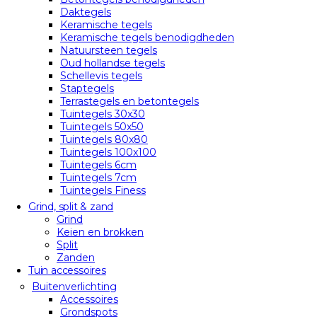
Daktegels
Keramische tegels
Keramische tegels benodigdheden
Natuursteen tegels
Oud hollandse tegels
Schellevis tegels
Staptegels
Terrastegels en betontegels
Tuintegels 30x30
Tuintegels 50x50
Tuintegels 80x80
Tuintegels 100x100
Tuintegels 6cm
Tuintegels 7cm
Tuintegels Finess
Grind, split & zand
Grind
Keien en brokken
Split
Zanden
Tuin accessoires
Buitenverlichting
Accessoires
Grondspots