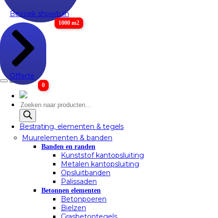
Bezoek showtuin
1000 m2
Offerte
0
Producten
zoeken
Bestrating, elementen & tegels
Muurelementen & banden
Banden en randen
Kunststof kantopsluiting
Metalen kantopsluiting
Opsluitbanden
Palissaden
Betonnen elementen
Betonpoeren
Bielzen
Grasbetontegels