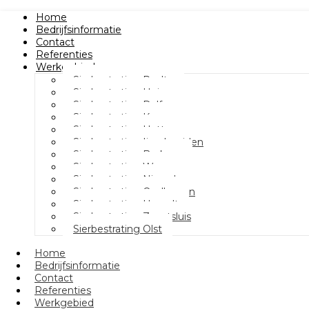
Home
Bedrijfsinformatie
Contact
Referenties
Werkgebied
Sierbestrating Raalte
Sierbestrating Heino
Sierbestrating Dalfsen
Sierbestrating Kampen
Sierbestrating Hattem
Sierbestrating Ijsselmuiden
Sierbestrating Berkum
Sierbestrating Wezep
Sierbestrating Nieuwleusen
Sierbestrating Oudleusen
Sierbestrating Hasselt
Sierbestrating Zwartsluis
Sierbestrating Olst
Home
Bedrijfsinformatie
Contact
Referenties
Werkgebied