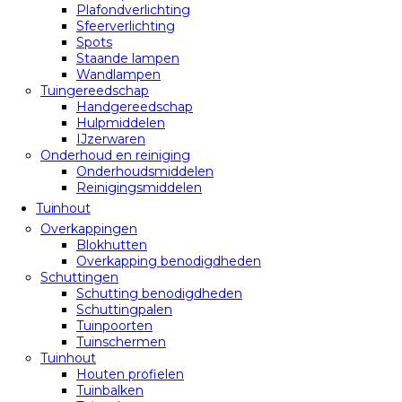
Plafondverlichting
Sfeerverlichting
Spots
Staande lampen
Wandlampen
Tuingereedschap
Handgereedschap
Hulpmiddelen
IJzerwaren
Onderhoud en reiniging
Onderhoudsmiddelen
Reinigingsmiddelen
Tuinhout
Overkappingen
Blokhutten
Overkapping benodigdheden
Schuttingen
Schutting benodigdheden
Schuttingpalen
Tuinpoorten
Tuinschermen
Tuinhout
Houten profielen
Tuinbalken