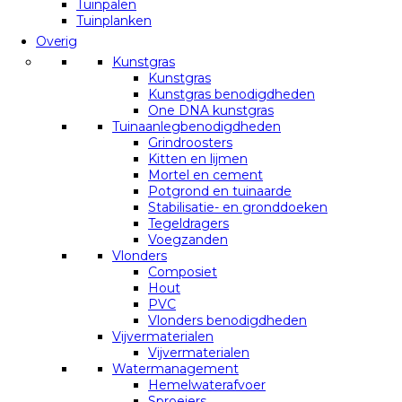
Tuinpalen
Tuinplanken
Overig
Kunstgras
Kunstgras
Kunstgras benodigdheden
One DNA kunstgras
Tuinaanlegbenodigdheden
Grindroosters
Kitten en lijmen
Mortel en cement
Potgrond en tuinaarde
Stabilisatie- en gronddoeken
Tegeldragers
Voegzanden
Vlonders
Composiet
Hout
PVC
Vlonders benodigdheden
Vijvermaterialen
Vijvermaterialen
Watermanagement
Hemelwaterafvoer
Sproeiers