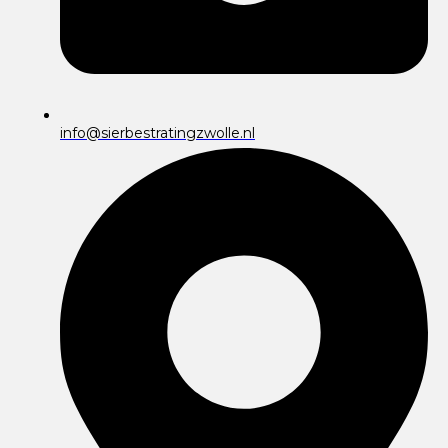
info@sierbestratingzwolle.nl