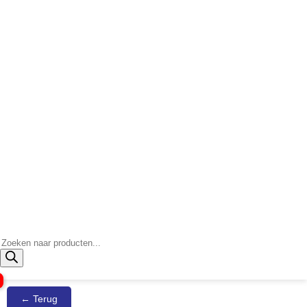
Producten
zoeken
← Terug