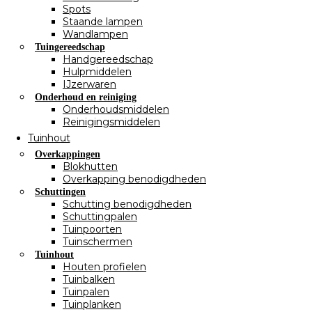
Spots
Staande lampen
Wandlampen
Tuingereedschap
Handgereedschap
Hulpmiddelen
IJzerwaren
Onderhoud en reiniging
Onderhoudsmiddelen
Reinigingsmiddelen
Tuinhout
Overkappingen
Blokhutten
Overkapping benodigdheden
Schuttingen
Schutting benodigdheden
Schuttingpalen
Tuinpoorten
Tuinschermen
Tuinhout
Houten profielen
Tuinbalken
Tuinpalen
Tuinplanken