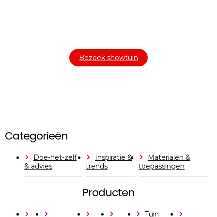
Bezoek onze showtuin
In onze
ontdekt u een uitgebreid
1000m² grote showtuin
assortiment aan sierbestrating, tuintegels en andere
materialen om uw buitenruimte compleet te maken.
Bezoek showtuin
Categorieën
Doe-het-zelf
Inspiratie &
Materialen &
& advies
trends
toepassingen
Producten
Tuin