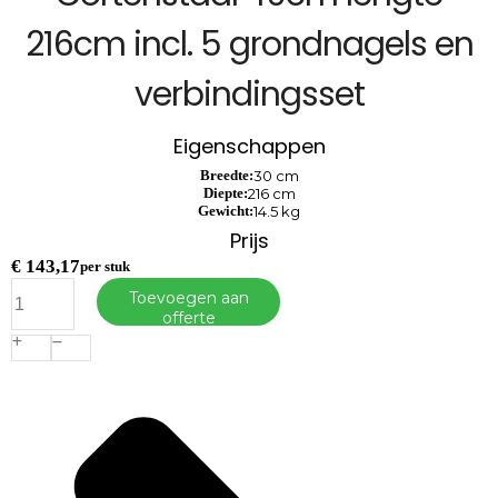
216cm incl. 5 grondnagels en
verbindingsset
Eigenschappen
Breedte:
30 cm
Diepte:
216 cm
Gewicht:
14.5 kg
Prijs
€
143,17
per stuk
Flexline
Toevoegen aan
Borderrand
offerte
Cortenstaal
40cm
lengte
216cm
incl.
5
grondnagels
en
verbindingsset