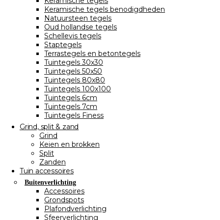
Keramische tegels
Keramische tegels benodigdheden
Natuursteen tegels
Oud hollandse tegels
Schellevis tegels
Staptegels
Terrastegels en betontegels
Tuintegels 30x30
Tuintegels 50x50
Tuintegels 80x80
Tuintegels 100x100
Tuintegels 6cm
Tuintegels 7cm
Tuintegels Finess
Grind, split & zand
Grind
Keien en brokken
Split
Zanden
Tuin accessoires
Buitenverlichting
Accessoires
Grondspots
Plafondverlichting
Sfeerverlichting