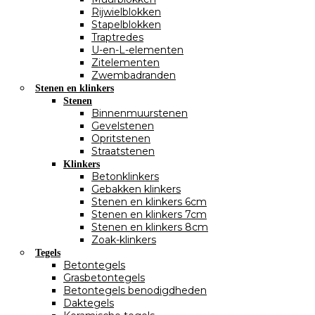
Rijwielblokken
Stapelblokken
Traptredes
U-en-L-elementen
Zitelementen
Zwembadranden
Stenen en klinkers
Stenen
Binnenmuurstenen
Gevelstenen
Opritstenen
Straatstenen
Klinkers
Betonklinkers
Gebakken klinkers
Stenen en klinkers 6cm
Stenen en klinkers 7cm
Stenen en klinkers 8cm
Zoak-klinkers
Tegels
Betontegels
Grasbetontegels
Betontegels benodigdheden
Daktegels