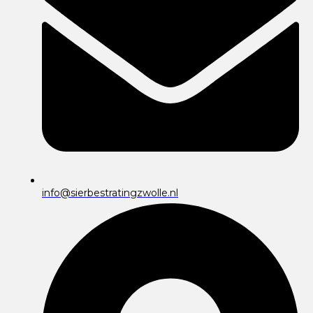
info@sierbestratingzwolle.nl