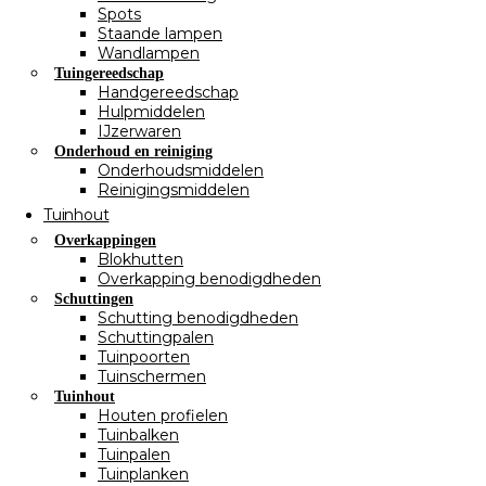
Spots
Staande lampen
Wandlampen
Tuingereedschap
Handgereedschap
Hulpmiddelen
IJzerwaren
Onderhoud en reiniging
Onderhoudsmiddelen
Reinigingsmiddelen
Tuinhout
Overkappingen
Blokhutten
Overkapping benodigdheden
Schuttingen
Schutting benodigdheden
Schuttingpalen
Tuinpoorten
Tuinschermen
Tuinhout
Houten profielen
Tuinbalken
Tuinpalen
Tuinplanken