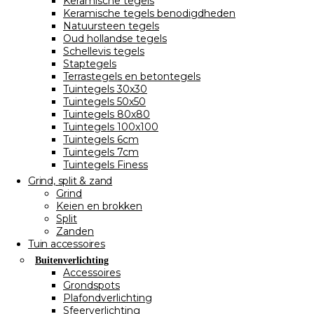
Keramische tegels
Keramische tegels benodigdheden
Natuursteen tegels
Oud hollandse tegels
Schellevis tegels
Staptegels
Terrastegels en betontegels
Tuintegels 30x30
Tuintegels 50x50
Tuintegels 80x80
Tuintegels 100x100
Tuintegels 6cm
Tuintegels 7cm
Tuintegels Finess
Grind, split & zand
Grind
Keien en brokken
Split
Zanden
Tuin accessoires
Buitenverlichting
Accessoires
Grondspots
Plafondverlichting
Sfeerverlichting