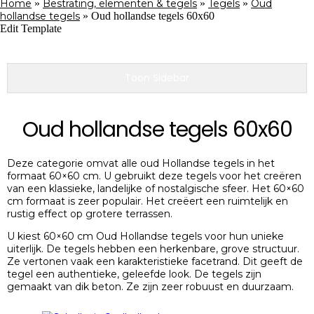
Home
»
Bestrating, elementen & tegels
»
Tegels
»
Oud
hollandse tegels
»
Oud hollandse tegels 60x60
Edit Template
Toon Sidebar
Oud hollandse tegels 60x60
Deze categorie omvat alle oud Hollandse tegels in het
formaat 60×60 cm. U gebruikt deze tegels voor het creëren
van een klassieke, landelijke of nostalgische sfeer. Het 60×60
cm formaat is zeer populair. Het creëert een ruimtelijk en
rustig effect op grotere terrassen.
U kiest 60×60 cm Oud Hollandse tegels voor hun unieke
uiterlijk. De tegels hebben een herkenbare, grove structuur.
Ze vertonen vaak een karakteristieke facetrand. Dit geeft de
tegel een authentieke, geleefde look. De tegels zijn
gemaakt van dik beton. Ze zijn zeer robuust en duurzaam.