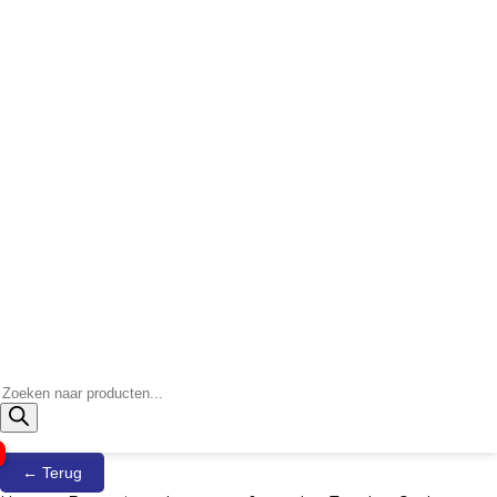
Producten
zoeken
← Terug