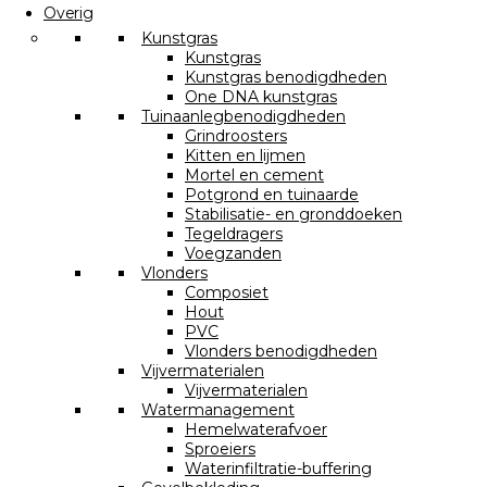
Overig
Kunstgras
Kunstgras
Kunstgras benodigdheden
One DNA kunstgras
Tuinaanlegbenodigdheden
Grindroosters
Kitten en lijmen
Mortel en cement
Potgrond en tuinaarde
Stabilisatie- en gronddoeken
Tegeldragers
Voegzanden
Vlonders
Composiet
Hout
PVC
Vlonders benodigdheden
Vijvermaterialen
Vijvermaterialen
Watermanagement
Hemelwaterafvoer
Sproeiers
Waterinfiltratie-buffering