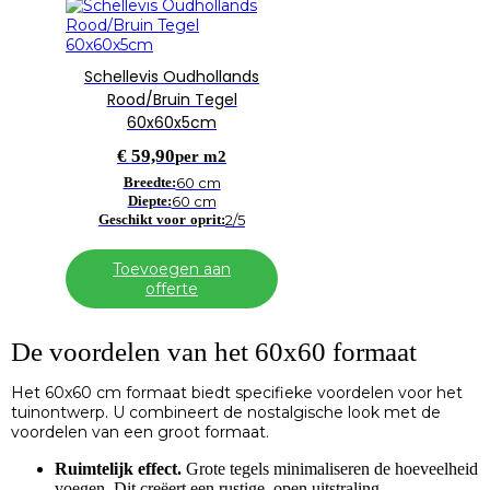
Schellevis Oudhollands
Rood/Bruin Tegel
60x60x5cm
€
59,90
per m2
Breedte:
60 cm
Diepte:
60 cm
Geschikt voor oprit:
2/5
Toevoegen aan
offerte
De voordelen van het 60x60 formaat
Het 60x60 cm formaat biedt specifieke voordelen voor het
tuinontwerp. U combineert de nostalgische look met de
voordelen van een groot formaat.
Ruimtelijk effect.
Grote tegels minimaliseren de hoeveelheid
voegen. Dit creëert een rustige, open uitstraling.