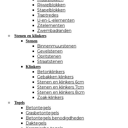
Rijwielblokken
Stapelblokken
Traptredes
U-en-L-elementen
Zitelementen
Zwembadranden
Stenen en klinkers
Stenen
Binnenmuurstenen
Gevelstenen
Opritstenen
Straatstenen
Klinkers
Betonklinkers
Gebakken klinkers
Stenen en klinkers 6cm
Stenen en klinkers 7cm
Stenen en klinkers 8cm
Zoak-klinkers
Tegels
Betontegels
Grasbetontegels
Betontegels benodigdheden
Daktegels