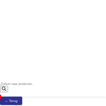
Producten
zoeken
← Terug