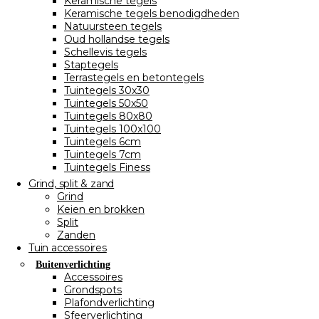
Keramische tegels
Keramische tegels benodigdheden
Natuursteen tegels
Oud hollandse tegels
Schellevis tegels
Staptegels
Terrastegels en betontegels
Tuintegels 30x30
Tuintegels 50x50
Tuintegels 80x80
Tuintegels 100x100
Tuintegels 6cm
Tuintegels 7cm
Tuintegels Finess
Grind, split & zand
Grind
Keien en brokken
Split
Zanden
Tuin accessoires
Buitenverlichting
Accessoires
Grondspots
Plafondverlichting
Sfeerverlichting