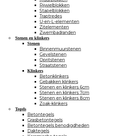
Rijwielblokken
Stapelblokken
Traptredes
U-en-L-elementen
Zitelementen
Zwembadranden
Stenen en klinkers
Stenen
Binnenmuurstenen
Gevelstenen
Opritstenen
Straatstenen
Klinkers
Betonklinkers
Gebakken klinkers
Stenen en klinkers 6cm
Stenen en klinkers 7cm
Stenen en klinkers 8cm
Zoak-klinkers
Tegels
Betontegels
Grasbetontegels
Betontegels benodigdheden
Daktegels