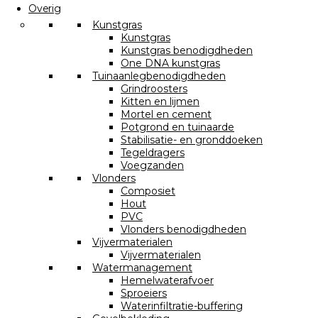
Overig
Kunstgras
Kunstgras
Kunstgras benodigdheden
One DNA kunstgras
Tuinaanlegbenodigdheden
Grindroosters
Kitten en lijmen
Mortel en cement
Potgrond en tuinaarde
Stabilisatie- en gronddoeken
Tegeldragers
Voegzanden
Vlonders
Composiet
Hout
PVC
Vlonders benodigdheden
Vijvermaterialen
Vijvermaterialen
Watermanagement
Hemelwaterafvoer
Sproeiers
Waterinfiltratie-buffering