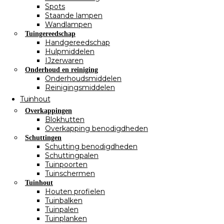
Spots
Staande lampen
Wandlampen
Tuingereedschap
Handgereedschap
Hulpmiddelen
IJzerwaren
Onderhoud en reiniging
Onderhoudsmiddelen
Reinigingsmiddelen
Tuinhout
Overkappingen
Blokhutten
Overkapping benodigdheden
Schuttingen
Schutting benodigdheden
Schuttingpalen
Tuinpoorten
Tuinschermen
Tuinhout
Houten profielen
Tuinbalken
Tuinpalen
Tuinplanken